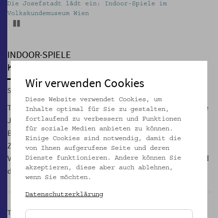
Die Josefstadt lädt ein: Indoor-Spiele im
Volkskundemuseum Wien
Pause
INDOOR-SPIELE
Kreativ sein!
Wir verwenden Cookies
Sa, 25.01.2020, 13:30 – 17:30
Diese Website verwendet Cookies, um
Tanzen, Malen, Märchen hören, Jonglieren, Singen, gesunde
Inhalte optimal für Sie zu gestalten,
Jause, freies Spiel: In der Herbst-/Wintersaison bietet der
fortlaufend zu verbessern und Funktionen
für soziale Medien anbieten zu können.
Bezirk Josefstadt erneut Indoor-Spiele und Workshops in
Einige Cookies sind notwendig, damit die
Zusammenarbeit mit dem Familienbund und dem
von Ihnen aufgerufene Seite und deren
Volkskundemuseum Wien für Kinder von 3 bis 12 Jahren und
Dienste funktionieren. Andere können Sie
akzeptieren, diese aber auch ablehnen,
die ganze Familie an.
wenn Sie möchten.
Datenschutzerklärung
Teilnahme kostenlos