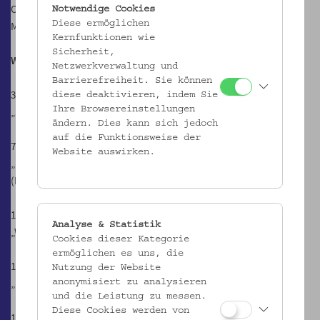
Ohne Anmeldung
Notwendige Cookies
Diese ermöglichen
Mit Spielbereich für Kleinkinder
Kernfunktionen wie
Sicherheit,
Workshops
Netzwerkverwaltung und
Barrierefreiheit. Sie können
30.11.2019, ab 15.00 Uhr
diese deaktivieren, indem Sie
Ihre Browsereinstellungen
„Spielend in Bewegung“ (Thomas Kuhnert)
ändern. Dies kann sich jedoch
auf die Funktionsweise der
7.12.2019, 14.00 und 15.15 Uhr
Website auswirken.
„Der verschmutzte Teich“. Puppentheater Kasperl und die Klimafee
(Michaela Hauer)
14.12.2019, 14.30, 15.30 und 16.30 Uhr
Analyse & Statistik
„Werde kreativ!“ Analog Projekt (Fabian Knöbl)
Cookies dieser Kategorie
ermöglichen es uns, die
11.1.2020, 14.00, 14.20, 14.40, 15.00, 15.20 und 15.40 Uhr
Nutzung der Website
„Der Schokolade auf der Spur“ (Verein Südwind)
anonymisiert zu analysieren
und die Leistung zu messen.
Diese Cookies werden von
18.1.2020