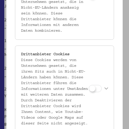
Unternehmen gesetzt, die in
Jonglieren für Kinder (Sonja Loose)
Nicht-EU-Ländern ansässig
sein können. Diese
25.1.2020, 14.30, 15.30 und 16.30 Uhr
Drittanbieter können die
Informationen mit anderen
„Tanz mit mir Latin Dance“ (Musisches Zentrum Wien)
Daten kombinieren.
15.2.2020, 14.30, 15.30 und 16.30 Uhr
„Es war einmal ein Schloss am Meer, …“ (Märchen Workshop
Meermärchen mit Ameli Pauli)
Drittanbieter Cookies
Diese Cookies werden von
Unternehmen gesetzt, die
22.2.2020, 14.30, 15.30 und 16.30 Uhr
ihren Sitz auch in Nicht-EU-
„Sing mit mir“ (Musisches Zentrum Wien)
Ländern haben können. Diese
Drittanbieter führen die
29.2.2020, 14.30 und 15.30 Uhr
Informationen unter Umständen
mit weiteren Daten zusammen.
Yoga für Kinder (Katrin Prankl)
Durch Deaktivieren der
Drittanbieter Cookies wird
Kontakt:
Ihnen Content, wie Youtube-
Patricia Werries
Videos oder Google Maps auf
p.werries@wiener-familienbund.at
dieser Seite nicht angezeigt.