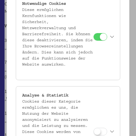
Ohne Anmeldung
Notwendige Cookies
Diese ermöglichen
Mit Spielbereich für Kleinkinder
Kernfunktionen wie
Sicherheit,
Workshops
Netzwerkverwaltung und
Barrierefreiheit. Sie können
30.11.2019, ab 15.00 Uhr
diese deaktivieren, indem Sie
Ihre Browsereinstellungen
„Spielend in Bewegung“ (Thomas Kuhnert)
ändern. Dies kann sich jedoch
auf die Funktionsweise der
7.12.2019, 14.00 und 15.15 Uhr
Website auswirken.
„Der verschmutzte Teich“. Puppentheater Kasperl und die Klimafee
(Michaela Hauer)
14.12.2019, 14.30, 15.30 und 16.30 Uhr
Analyse & Statistik
„Werde kreativ!“ Analog Projekt (Fabian Knöbl)
Cookies dieser Kategorie
ermöglichen es uns, die
11.1.2020, 14.00, 14.20, 14.40, 15.00, 15.20 und 15.40 Uhr
Nutzung der Website
„Der Schokolade auf der Spur“ (Verein Südwind)
anonymisiert zu analysieren
und die Leistung zu messen.
Diese Cookies werden von
18.1.2020