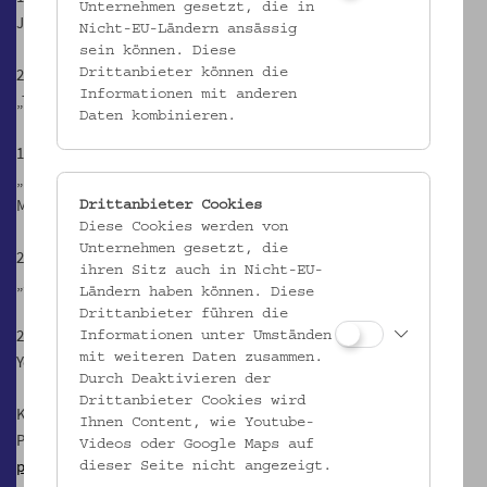
Unternehmen gesetzt, die in
Jonglieren für Kinder (Sonja Loose)
Nicht-EU-Ländern ansässig
sein können. Diese
25.1.2020, 14.30, 15.30 und 16.30 Uhr
Drittanbieter können die
Informationen mit anderen
„Tanz mit mir Latin Dance“ (Musisches Zentrum Wien)
Daten kombinieren.
15.2.2020, 14.30, 15.30 und 16.30 Uhr
„Es war einmal ein Schloss am Meer, …“ (Märchen Workshop
Meermärchen mit Ameli Pauli)
Drittanbieter Cookies
Diese Cookies werden von
Unternehmen gesetzt, die
22.2.2020, 14.30, 15.30 und 16.30 Uhr
ihren Sitz auch in Nicht-EU-
„Sing mit mir“ (Musisches Zentrum Wien)
Ländern haben können. Diese
Drittanbieter führen die
29.2.2020, 14.30 und 15.30 Uhr
Informationen unter Umständen
mit weiteren Daten zusammen.
Yoga für Kinder (Katrin Prankl)
Durch Deaktivieren der
Drittanbieter Cookies wird
Kontakt:
Ihnen Content, wie Youtube-
Patricia Werries
Videos oder Google Maps auf
p.werries@wiener-familienbund.at
dieser Seite nicht angezeigt.