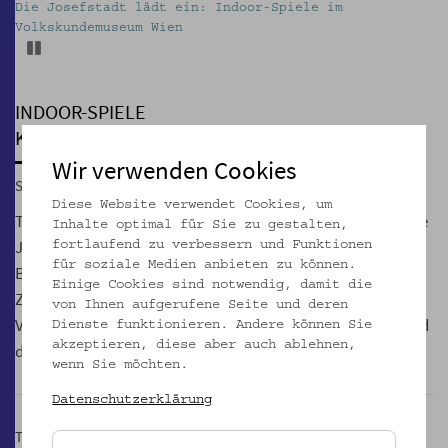
Die Josefstadt lädt ein: Indoor-Spiele im
Volkskundemuseum Wien
Pause
INDOOR-SPIELE
Kreativ sein!
Wir verwenden Cookies
Sa, 18.01.2020, 13:30 – 17:30
Diese Website verwendet Cookies, um
Tanzen, Malen, Märchen hören, Jonglieren, Singen, gesunde
Inhalte optimal für Sie zu gestalten,
Jause, freies Spiel: In der Herbst-/Wintersaison bietet der
fortlaufend zu verbessern und Funktionen
für soziale Medien anbieten zu können.
Bezirk Josefstadt erneut Indoor-Spiele und Workshops in
Einige Cookies sind notwendig, damit die
Zusammenarbeit mit dem Familienbund und dem
von Ihnen aufgerufene Seite und deren
Volkskundemuseum Wien für Kinder von 3 bis 12 Jahren und
Dienste funktionieren. Andere können Sie
akzeptieren, diese aber auch ablehnen,
die ganze Familie an.
wenn Sie möchten.
Datenschutzerklärung
Teilnahme kostenlos