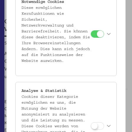
Notwendige Cookies
Pause
Diese ermöglichen
Kernfunktionen wie
GUERRILLA BAKERY EROBERT
Sicherheit,
Netzwerkverwaltung und
VOLKSKUNDEMUSEUM
Barrierefreiheit. Sie können
diese deaktivieren, indem Sie
So, 18.05.2014, 15:00
Ihre Browsereinstellungen
ändern. Dies kann sich jedoch
An diesem Sonntag werden die Kuchenpartisaninnen der
auf die Funktionsweise der
Guerrila Bakery den zauberhaften Garten des
Website auswirken.
Volkskundemuseums mit ihren Köstlichkeiten okkupieren
und eine Genussrevolution stattfinden lassen.
Analyse & Statistik
Cookies dieser Kategorie
Es gibt feine Cheesecakes, Cupcakes, Cocoloco, Devils, Chocolate
ermöglichen es uns, die
Cupcakes, Rhabarber Basier Cupcakes und und und. Dazu gibt es
Nutzung der Website
anonymisiert zu analysieren
Musik jenseits der Konservendose und wer will kann mit unserer
und die Leistung zu messen.
Kulturvermittlung in der Schausammlung des Museums in
Diese Cookies werden von
Ernährungswelten abtauchen, die noch nichts von all dem Unbill