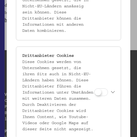
Unternehmen gesetzt, die in
der hochtechnisierten Nahrungsmittelindustrie wussten.
Nicht-EU-Ländern ansässig
Informationen
sein können. Diese
Drittanbieter können die
http://guerillabakery.at/
Informationen mit anderen
Daten kombinieren.
Drittanbieter Cookies
Diese Cookies werden von
Unternehmen gesetzt, die
ihren Sitz auch in Nicht-EU-
Ländern haben können. Diese
Drittanbieter führen die
Informationen unter Umständen
Volkskundemuseum Wien
mit weiteren Daten zusammen.
Otto Wagner Areal
Durch Deaktivieren der
Pavillon 1
Drittanbieter Cookies wird
Baumgartner Höhe 1
Ihnen Content, wie Youtube-
1140 Wien
Videos oder Google Maps auf
dieser Seite nicht angezeigt.
Postanschrift: