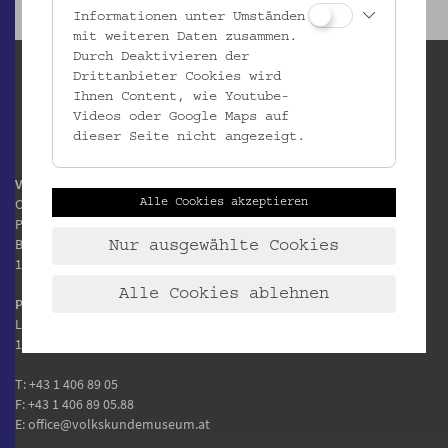
Informationen unter Umständen
mit weiteren Daten zusammen.
Durch Deaktivieren der
Drittanbieter Cookies wird
Ihnen Content, wie Youtube-
Videos oder Google Maps auf
dieser Seite nicht angezeigt.
Volkskundemuseum Wien
Otto Wagner Areal
Alle Cookies akzeptieren
Pavillon 1
Baumgartner Höhe 1
Nur ausgewählte Cookies
1140 Wien
Alle Cookies ablehnen
Postanschrift:
Laudongasse 15-19
1080 Wien
T:
+43 1 406 89 05
F: +43 1 406 89 05.88
E:
office@volkskundemuseum.at