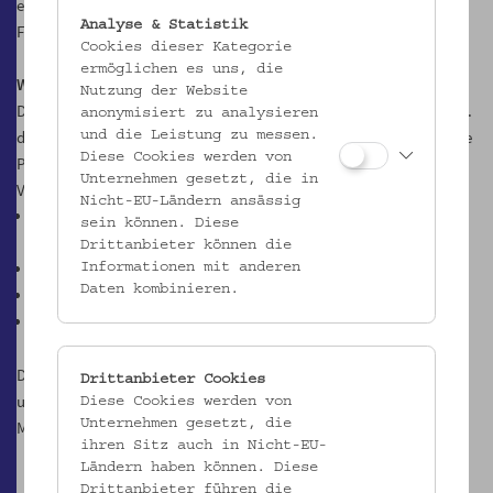
einer Idee von Matthias Beitl
Analyse & Statistik
Finanziert durch den Verein Lokale Agenda 21 Wien
Cookies dieser Kategorie
ermöglichen es uns, die
Wie geht es weiter?
Nutzung der Website
Die Bauarbeiten zur Begrünung der Laudongasse erreichen ab 21.9.
anonymisiert zu analysieren
den Abschnitt zwischen Kochgasse und Lange Gasse. Das heißt, die
und die Leistung zu messen.
Diese Cookies werden von
Park-Bank wird abgebaut und macht Platz für eine dauerhafte
Unternehmen gesetzt, die in
Verbesserung der Eingangssituation:
Nicht-EU-Ländern ansässig
Gehplatzvorziehung mit Sitzbank direkt vor dem
sein können. Diese
Museumseingang
Drittanbieter können die
Zwei neue Bäume im Bereich des Volkskundemuseums
Informationen mit anderen
Daten kombinieren.
Radständer
Ladezone
Den Behindertenparkplatz wollen wir in jedem Fall erhalten, wie
Drittanbieter Cookies
und wo genau er sein wird, wird derzeit mit dem zuständigen
Diese Cookies werden von
Unternehmen gesetzt, die
Magistratsamt besprochen.
ihren Sitz auch in Nicht-EU-
Ländern haben können. Diese
Drittanbieter führen die