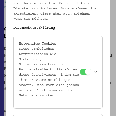
Skizze der Park-Bank von Matthias Beitl, Direktor
B
von Ihnen aufgerufene Seite und deren
Volkskundemuseum Wien
Dienste funktionieren. Andere können Sie
Pause
akzeptieren, diese aber auch ablehnen,
wenn Sie möchten.
GRÄTZLOASE IN DER LAUDONGASSE
Datenschutzerklärung
Be Park of it
Notwendige Cookies
Die Park-Bank vor dem Volkskundemuseum Wien lud von
Diese ermöglichen
Mai bis September 2020 BesucherInnen, AnwohnerInnen und
Kernfunktionen wie
Sicherheit,
Vorbestreifende zum Verweilen ein. Begrünung und offene
Netzwerkverwaltung und
Bücherschränke flankieren die Sitzmöglichkeiten. Die
Barrierefreiheit. Sie können
Grätzloase bietet müden Beinen und Köpfen Rast und
diese deaktivieren, indem Sie
Ihre Browsereinstellungen
Fantasie. Nun wurde das Parklet abgebaut und der Platz vor
ändern. Dies kann sich jedoch
dem Eingang wird dauerhaft umgebaut.
auf die Funktionsweise der
Website auswirken.
Konzept und Bau: Enrique Guitart (ACP,
www.acpteam.com
) nach