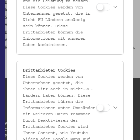
Besatzungskinder treten jetzt ans Tageslicht und offenbaren
und die Leistung zu messen.
Diese Cookies werden von
Identitätsfragen, Ungerechtigkeiten der Behörden und enorme
Unternehmen gesetzt, die in
Stärke im Umgang mit der Nachkriegsgesellschaft. In der
Nicht-EU-Ländern ansässig
Ausstellung „SchwarzÖsterreich. Die Kinder afroamerikanischer
sein können. Diese
Besatzungssoldaten“, die bis zum 21. August im
Drittanbieter können die
Volkskundemuseum Wien läuft, lassen die Kuratoren Philipp
Informationen mit anderen
Daten kombinieren.
Rohrbach, Niko Wahl und Tal Adler die Kinder von damals erzählen.
Drittanbieter Cookies
Diese Cookies werden von
Unternehmen gesetzt, die
ihren Sitz auch in Nicht-EU-
Ländern haben können. Diese
Drittanbieter führen die
Informationen unter Umständen
mit weiteren Daten zusammen.
Durch Deaktivieren der
Volkskundemuseum Wien
Drittanbieter Cookies wird
Otto Wagner Areal
Ihnen Content, wie Youtube-
Pavillon 1
Videos oder Google Maps auf