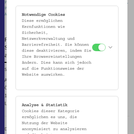
Freddie mit seiner Mutter und ihrem Lebensgefährten,
Paris, ca. 1953 Foto: Sammlung Lost in
Administration
Notwendige Cookies
Pause
Diese ermöglichen
Kernfunktionen wie
Sicherheit,
FÜHRUNG DURCH DIE AUSSTELLUNG:
Netzwerkverwaltung und
Barrierefreiheit. Sie können
SchwarzÖsterreich. Die Kinder
diese deaktivieren, indem Sie
afroamerikanischer Besatzungssoldaten
Ihre Browsereinstellungen
ändern. Dies kann sich jedoch
So, 22.05.2016, 15:00
auf die Funktionsweise der
Website auswirken.
Adoptiert, geblieben, verspottet – wer als Kind einer
Österreicherin und eines afroamerikanischen GIs zwischen
1945 und 1955 zur Welt kam, hatte einen schweren Start ins
Leben.
Analyse & Statistik
Cookies dieser Kategorie
ermöglichen es uns, die
Nutzung der Website
Die oftmals vergessenen Geschichten dieser sogenannten
anonymisiert zu analysieren