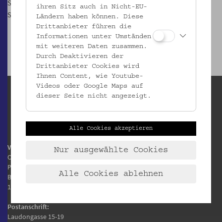
So, 23.8.2026, 15 Uhr
ihren Sitz auch in Nicht-EU-
So, 13.9.2026, 15 Uhr
Ländern haben können. Diese
Drittanbieter führen die
Informationen unter Umständen
mit weiteren Daten zusammen.
Durch Deaktivieren der
Drittanbieter Cookies wird
Ihnen Content, wie Youtube-
Videos oder Google Maps auf
dieser Seite nicht angezeigt.
Alle Cookies akzeptieren
Volkskundemuseum Wien
Nur ausgewählte Cookies
Otto Wagner Areal
Pavillon 1
Alle Cookies ablehnen
Baumgartner Höhe 1
1140 Wien
Postanschrift:
Laudongasse 15-19