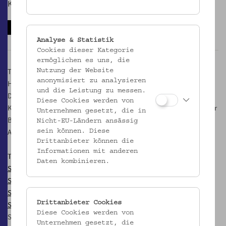
Kultur und Soziales.
Anmelden
Analyse & Statistik
Cookies dieser Kategorie
ermöglichen es uns, die
Treffpunkt: Pförtnerhaus bei der Bushaltestelle 48A, Baumgartner
Nutzung der Website
anonymisiert zu analysieren
Höhe 1, 1140 Wien
und die Leistung zu messen.
Dauer: 60 Min.
Diese Cookies werden von
Kosten: € 10,-/€ 5,- erm. für Mitglieder im Verein für Volkskunde (nur
Unternehmen gesetzt, die in
Barzahlung möglich)
Nicht-EU-Ländern ansässig
Anmeldung erbeten
sein können. Diese
Drittanbieter können die
Informationen mit anderen
Termine:
Daten kombinieren.
So, 26.4.2026, 15 Uhr
So, 10.5.2026, 15 Uhr
So, 31.5.2026, 15 Uhr
Drittanbieter Cookies
So, 14.6.2026, 15 Uhr
Diese Cookies werden von
So, 19.7.2026, 15 Uhr
Unternehmen gesetzt, die