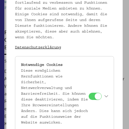
Willkommen im Otto Wagner Areal. Foto: Kollektiv
fortlaufend zu verbessern und Funktionen
Fischka / Kramar
für soziale Medien anbieten zu können.
Pause
Einige Cookies sind notwendig, damit die
von Ihnen aufgerufene Seite und deren
Dienste funktionieren. Andere können Sie
FÜHRUNG
akzeptieren, diese aber auch ablehnen,
wenn Sie möchten.
Otto Wagner Areal (OWA) Außenraum samt
Einblick in die Ausstellung MEET OTTO
Datenschutzerklärung
So, 13.09.2026, 15:00
Notwendige Cookies
Die weitläufige Anlage des Psychiatrischen Spitals wurde
Diese ermöglichen
Kernfunktionen wie
Anfang des 20. Jahrhunderts mit einem herrlichen Blick über
Sicherheit,
Wien errichtet. Heute ist es ein einzigartiges
Netzwerkverwaltung und
architektonisches Juwel der Moderne. Bei der Führung in
Barrierefreiheit. Sie können
diese deaktivieren, indem Sie
Richtung Kirche sowie in der MEET OTTO-Ausstellung
Ihre Browsereinstellungen
erfahren Sie Interessantes über die Baugeschichte, die
ändern. Dies kann sich jedoch
Entwicklung der Psychiatrie sowie den Wandel vom
auf die Funktionsweise der
Krankenhaus hin zum Areal für Bildung, Wissenschaft,
Website auswirken.