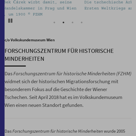
Die tschechische Arbeiterzeitung wurde während des
V
Ersten Weltkriegs an die Front geschickt © FZHM
N
Pause
c/o Volkskundemuseum Wien
FORSCHUNGSZENTRUM FÜR HISTORISCHE
MINDERHEITEN
Das
Forschungszentrum für historische Minderheiten (FZHM)
widmet sich der historischen Migrationsforschung mit
besonderem Fokus auf die Geschichte der Wiener
Tschechen. Seit April 2018 hat es im Volkskundemuseum
Wien einen neuen Standort gefunden.
Das
Forschungszentrum für historische Minderheiten
wurde 2005