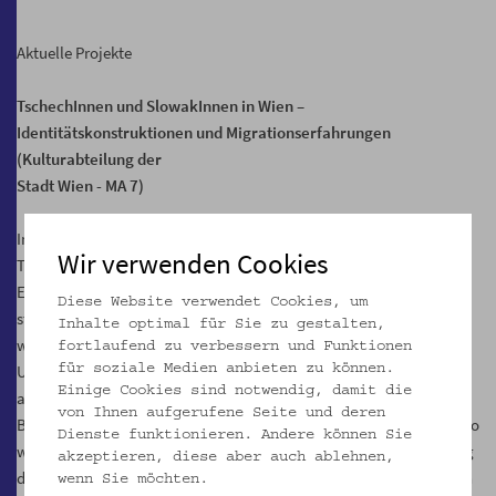
Aktuelle Projekte
TschechInnen und SlowakInnen in Wien –
Identitätskonstruktionen und Migrationserfahrungen
(Kulturabteilung der
Stadt Wien - MA 7)
In Rahmen des Projekts werden narrative Interviews mit
Wir verwenden Cookies
TschechInnen und SlowakInnen geführt. In biografischen
Erzählungen finden immer auch Zuordnungen und Abgrenzungen
Diese Website verwendet Cookies, um
statt, die Ausdruck spezifischer Identitätskonstruktionen sind. Wie
Inhalte optimal für Sie zu gestalten,
werden das Leben und die Erzählungen der Befragten durch den
fortlaufend zu verbessern und Funktionen
Umstand bestimmt, dass sie einer Minderheit angehören bzw. sich
für soziale Medien anbieten zu können.
Einige Cookies sind notwendig, damit die
angehörig fühlen?
von Ihnen aufgerufene Seite und deren
Befragt werden VertreterInnen der autochthonen Minderheit ebenso
Dienste funktionieren. Andere können Sie
wie TschechInnen und SlowakInnen, die nach der Niederschlagung
akzeptieren, diese aber auch ablehnen,
des „Prager Frühlings“ oder dem „Fall des Eisernen Vorhangs“ nach
wenn Sie möchten.