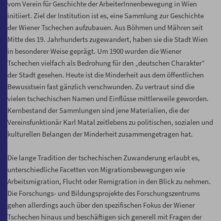
vom Verein für Geschichte der ArbeiterInnenbewegung in Wien
initiiert. Ziel der Institution ist es, eine Sammlung zur Geschichte
der Wiener Tschechen aufzubauen. Aus Böhmen und Mähren seit
Mitte des 19. Jahrhunderts zugewandert, haben sie die Stadt Wien
in besonderer Weise geprägt. Um 1900 wurden die Wiener
Tschechen vielfach als Bedrohung für den „deutschen Charakter“
der Stadt gesehen. Heute ist die Minderheit aus dem öffentlichen
Bewusstsein fast gänzlich verschwunden. Zu vertraut sind die
vielen tschechischen Namen und Einflüsse mittlerweile geworden.
Kernbestand der Sammlungen sind jene Materialien, die der
Vereinsfunktionär Karl Matal zeitlebens zu politischen, sozialen und
kulturellen Belangen der Minderheit zusammengetragen hat.
Die lange Tradition der tschechischen Zuwanderung erlaubt es,
unterschiedliche Facetten von Migrationsbewegungen wie
Arbeitsmigration, Flucht oder Remigration in den Blick zu nehmen.
Die Forschungs- und Bildungsprojekte des Forschungszentrums
gehen allerdings auch über den spezifischen Fokus der Wiener
Tschechen hinaus und beschäftigen sich generell mit Fragen der