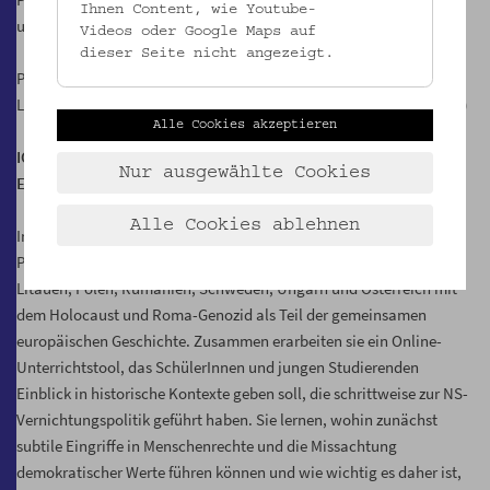
Ihnen Content, wie Youtube-
und Juden im Getto Litzmannstadt 1941-1944“ an.
Videos oder Google Maps auf
dieser Seite nicht angezeigt.
Projektteam: Angelika Brechelmacher, Regina Wonisch
Laufzeit: 1.3.2017 bis 31.12.2018 (um Verlängerung wird angesucht)
Alle Cookies akzeptieren
ICTHE - International Comprehensive Tool for Holocaust
Nur ausgewählte Cookies
Education (ERASMUS+)
Alle Cookies ablehnen
Im Rahmen des Projekts beschäftigen sich sieben
Partnerinstitutionen – NGOs, Universitäten und Museen – aus
Litauen, Polen, Rumänien, Schweden, Ungarn und Österreich mit
dem Holocaust und Roma-Genozid als Teil der gemeinsamen
europäischen Geschichte. Zusammen erarbeiten sie ein Online-
Unterrichtstool, das SchülerInnen und jungen Studierenden
Einblick in historische Kontexte geben soll, die schrittweise zur NS-
Vernichtungspolitik geführt haben. Sie lernen, wohin zunächst
subtile Eingriffe in Menschenrechte und die Missachtung
demokratischer Werte führen können und wie wichtig es daher ist,