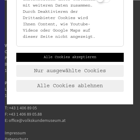
mit weiteren Daten zusammen.
Durch Deaktivieren der
Drittanbieter Cookies wird
Ihnen Content, wie Youtube-
Videos oder Google Maps auf
dieser Seite nicht angezeigt.
Volkskundemuseum Wien
Otto Wagner Areal
Pavillon 1
Alle Cookies akzeptieren
Baumgartner Höhe 1
1140 Wien
Nur ausgewählte Cookies
Postanschrift:
Alle Cookies ablehnen
Laudongasse 15-19
1080 Wien
T:
+43 1 406 89 05
F: +43 1 406 89 05.88
E:
office@volkskundemuseum.at
Impressum
Datenschutz