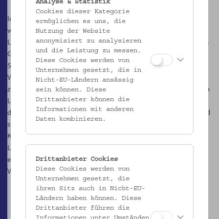
Analyse & Statistik
Cookies dieser Kategorie
Im gängigen Lanner-Bild überlagern Legenden und Anekdoten die
ermöglichen es uns, die
wenigen gesicherten Fakten. Neben einer kürzlich erschienenen
Nutzung der Website
Lanner-Biographie und zahlreichen Veranstaltungen anläßlich des
anonymisiert zu analysieren
und die Leistung zu messen.
Gedenkjahres zu seinem 200sten Geburtstag liefern nun die Wiener
Diese Cookies werden von
Stadt- und Landesbibliothek und das Österreichische Museum für
Unternehmen gesetzt, die in
Volkskunde mit der Ausstellung "Flüchtige Lust" und dem
Nicht-EU-Ländern ansässig
zugehörige Begleitbuch ein weiteres, ein neues Plädoyer für Joseph
sein können. Diese
Lanner. Ein multimedialer Text-, Musik- und Bilderbogen zeichnet
Drittanbieter können die
Informationen mit anderen
die Lebensbahn dieses bedeutenden Wiener Komponisten nach und
Daten kombinieren.
stellt sie in den entsprechenden historischen wie soziokulturellen
Kontext. Die sprichwörtliche Tanzwut des Biedermeier, die
Lannerschen Musikquellen und ihre Rezeptionsgeschichte sowie
eine Neubewertung seiner Musikerpersönlichkeit nach heutigem
Drittanbieter Cookies
Diese Cookies werden von
Verständnis sind ebenfalls Thema der Präsentation.
Unternehmen gesetzt, die
ihren Sitz auch in Nicht-EU-
Ländern haben können. Diese
Drittanbieter führen die
Informationen unter Umständen