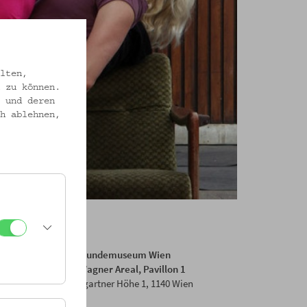
lten,
 zu können.
 und deren
h ablehnen,
Volkskundemuseum Wien
Otto Wagner Areal, Pavillon 1
Baumgartner Höhe 1, 1140 Wien