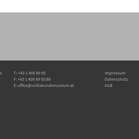
alszene
n
T:
+43 1 406 89 05
Impressum
F: +43 1 406 89 05.88
Datenschutz
E:
office@volkskundemuseum.at
AGB