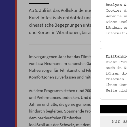
Analyse &
Ab 5. Juli ist das Volkskundemuseum Wien wieder 
Cookies d
Kurzfilmfestivals dotdotdot und bietet als Grün
Website a
Diese Coo
cineastische Begegnungen unter freiem Himmel.
Ländern a
und Körper in Vibrationen, bis auch die letzte Zeh
Informati
Im vergangenen Jahr hat das Filmfestival mit den drei
Drittanbi
Diese Coo
von Lisa Neumann im schönsten Garten im 8. Bezirk die N
auch in N
Nahversorger für Filmkunst und Filmdiskurs und Begegn
führen di
Komfortzonen zu verlassen und miteinander ins Gesprä
zusammen.
Ihnen Con
Auf dem Programm stehen rund 200 handverlesene Kurzf
Seite nic
und Performances andocken. Und das nicht nur für erwa
Jahren und alle, die gerne gemeinsam ins Kino gehen –
hindurch begleiten. Spannende Programmkooperationen w
dem barrierefreien Filmfestival
Nur a
look&roll aus der Schweiz, mit dem internationalen Ta