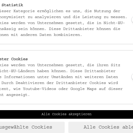
 Statistik
acht Wochen lang Festivalzentrum des internationalen Open Air
ieser Kategorie ermöglichen es uns, die Nutzung der
oase im Herzen der Stadt an jedem Abend 360 BesucherInnen Raum
nonymisiert zu analysieren und die Leistung zu messen.
kies werden von Unternehmen gesetzt, die in Nicht-EU-
 Der diesjährige Programmschwerpunkt dotdotdance versetzt L
nsässig sein können. Diese Drittanbieter können die
e im Festivaltakt wippt: Dance like nobody's watching!
onen mit anderen Daten kombinieren.
 Punkten und dem Faible für ungewöhnliche Leinwandformate unter der Le
eter Cookies
kies werden von Unternehmen gesetzt, die ihren Sitz
achfolge des Open Air Kurzfilmfestivals espressofilm angetreten – als
icht-EU-Ländern haben können. Diese Drittanbieter
ungsraum für Menschen, die darauf brennen, private wie politische
e Informationen unter Umständen mit weiteren Daten
ch zu kommen.
 Durch Deaktivieren der Drittanbieter Cookies wird
tent, wie Youtube-Videos oder Google Maps auf dieser
ilme, an die Filmgespräche mit internationalen Gästen, wöchentliche W
ht angezeigt.
chsenes Publikum: dotdotdot 4plus – die Festivalschiene für Menschen a
 wird dotdotdot heuer mit einem fixen Spieltag pro Woche den ganzen 
Alle Cookies akzeptieren
ie die erste Familienausgabe des Cat Video Festivals, die Partnerscha
usgewählte Cookies
Alle Cookies abl
nzfestival ImPulsTanz sowie mit dem Volkskundemuseum Wien sorgen für 