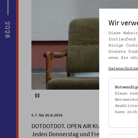
Wir verw
Diese Websit
fortlaufend 
Einige Cooki
Dienste funk
wenn Sie möc
Datenschutze
Notwendig
Diese erm
Pause
Netzwerkv
deaktivie
kann sich
5.7. bis 26.8.2016
DOTDOTDOT. OPEN AIR KURZFILMFESTIV
Jeden Donnerstag und Freitag ab 21:30 U