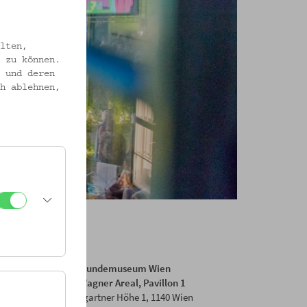
lten,
 zu können.
 und deren
h ablehnen,
Volkskundemuseum Wien
Otto Wagner Areal, Pavillon 1
Baumgartner Höhe 1, 1140 Wien