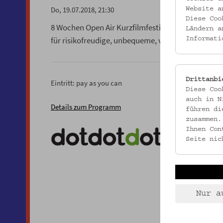
Do, 19.07.2018, 21:30
Website a
Diese Coo
8 Wochen Open Air Kurzfilmfestival im 8.: Das Vo
Ländern a
für risikofreudige, unbequeme, vibrierende, bewe
Informati
Drittanbi
Eintritt: pay as you can
Diese Coo
auch in N
Details zum Programm
führen di
zusammen.
Ihnen Con
Seite nic
Nur a