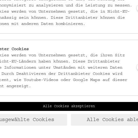
nonymisiert zu analysieren und die Leistung zu messen.
kies werden von Unternehmen gesetzt, die in Nicht-EU-
lkskundemuseum Wien wird zum bereits neunten Mal zur Reflexion
nsässig sein können. Diese Drittanbieter können die
gende, beflügelnde kurze Filmformate
.
onen mit anderen Daten kombinieren.
eter Cookies
kies werden von Unternehmen gesetzt, die ihren Sitz
icht-EU-Ländern haben können. Diese Drittanbieter
e Informationen unter Umständen mit weiteren Daten
 Durch Deaktivieren der Drittanbieter Cookies wird
tent, wie Youtube-Videos oder Google Maps auf dieser
ht angezeigt.
Alle Cookies akzeptieren
usgewählte Cookies
Alle Cookies abl