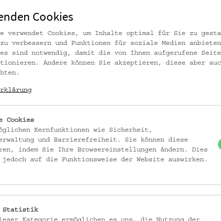
enden Cookies
e verwendet Cookies, um Inhalte optimal für Sie zu gesta
zu verbessern und Funktionen für soziale Medien anbieten
es sind notwendig, damit die von Ihnen aufgerufene Seite
tionieren. Andere können Sie akzeptieren, diese aber auc
hten.
rklärung
e Cookies
öglichen Kernfunktionen wie Sicherheit,
erwaltung und Barrierefreiheit. Sie können diese
ren, indem Sie Ihre Browsereinstellungen ändern. Dies
v fischka / kramar © Volkskundemuseum Wien
 jedoch auf die Funktionsweise der Website auswirken.
 Statistik
ieser Kategorie ermöglichen es uns, die Nutzung der