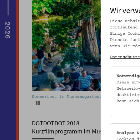
Wir verw
Diese Websit
fortlaufend 
Einige Cooki
Dienste funk
wenn Sie möc
Datenschutze
Notwendig
Diese erm
Netzwerkv
deaktivie
Sommerfest im Museumsgarten. Foto: kollekti
kann sich
Pause
DOTDOTDOT 2018
Kurzfilmprogramm im Museumsgarten
Analyse &
Cookies d