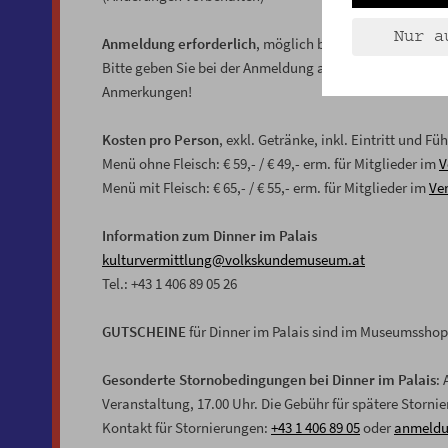
Nur a
Anmeldung erforderlich
, möglich bis Sonntag, 17.00 U
Bitte geben Sie bei der Anmeldung an, ob Sie ein
Menü m
Anmerkungen!
Kosten pro Person
, exkl. Getränke, inkl. Eintritt und Fü
Menü ohne Fleisch: € 59,- / € 49,- erm. für Mitglieder im
V
Menü mit Fleisch: € 65,- / € 55,- erm. für Mitglieder im
Ver
Information zum Dinner im Palais
kulturvermittlung@volkskundemuseum.at
Tel.: +43 1 406 89 05 26
GUTSCHEINE
für Dinner im Palais sind im Museumsshop 
Gesonderte Stornobedingungen bei Dinner im Palais
:
Veranstaltung, 17.00 Uhr. Die Gebühr für spätere Storn
Kontakt für Stornierungen:
+43 1 406 89 05
oder
anmeldu