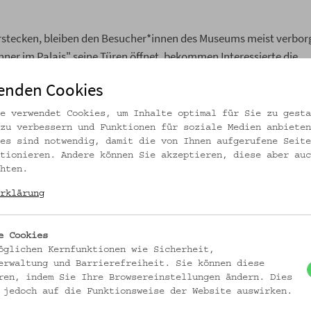
erstecken, bleiben den Besucher*innen des Museums meist verbor
r im Palais" seine Türen öffnet, bekommen Interessierte die
fen.
enden Cookies
e verwendet Cookies, um Inhalte optimal für Sie zu gesta
zu verbessern und Funktionen für soziale Medien anbieten
es sind notwendig, damit die von Ihnen aufgerufene Seite
tionieren. Andere können Sie akzeptieren, diese aber auc
hten.
beginnt die kunst- und architekturhistorische Führung durch das Innere 
rklärung
 1715 von Johann Lucas von Hildebrandt für den Reichsvizekanzler Fried
orn gilt als das erste große Bauwerk Hildebrandts in Wien und neben de
rändert wurde. 1917 wurde das Palais dem Verein für Volkskunde überlas
e Cookies
öglichen Kernfunktionen wie Sicherheit,
erwaltung und Barrierefreiheit. Sie können diese
ren, indem Sie Ihre Browsereinstellungen ändern. Dies
den sich die Teilnehmer*innen auf "der anderen Seite" des Museums wiede
 jedoch auf die Funktionsweise der Website auswirken.
ang vom Dachboden bis zum Souterrain, dessen ehemalige Nutzung heute