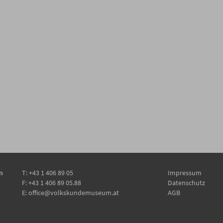
n
T:
+43 1 406 89 05
Impressum
F: +43 1 406 89 05.88
Datenschutz
E:
office@volkskundemuseum.at
AGB