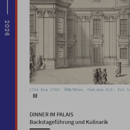
Dinner im Palais. Foto: kollektiv fischka/k
Pause
DINNER IM PALAIS
Backstageführung und Kulinarik