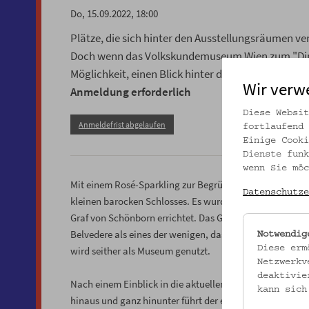
Do, 15.09.2022, 18:00
Plätze, die sich hinter den Ausstellungsräumen v
Doch wenn das Volkskundemuseum Wien zum "Dinne
Möglichkeit, einen Blick hinter die Kulissen zu wer
Wir verw
Anmeldung erforderlich
Diese Websit
Anmeldefrist abgelaufen
fortlaufend 
Einige Cooki
Dienste funk
wenn Sie möc
Mit einem Rosé-Sparkling zur Begrüßung in der Passage 
Datenschutze
kleinen barocken Schlosses. Es wurde zwischen 1706 und
Graf von Schönborn errichtet. Das Gartenpalais Schönb
Belvedere als eines der wenigen, das äußerlich kaum ve
Notwendig
Diese erm
wird seither als Museum genutzt.
Netzwerkv
deaktivie
Nach einem Einblick in die aktuellen Ausstellungen fin
kann sich
hinaus und ganz hinunter führt der einstündige Rundg