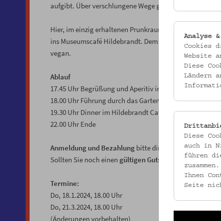
aufgibt. Über verschlungene Wege geht es über die Wend
Hier, im einzig erhaltenen Prunkraum des Hauses, lass
Analyse &
ins Museumscafé Hildebrandt. Dem Gruß aus der Küche f
Cookies d
vegan.
Website a
Diese Coo
Ablauf
Ländern a
Informati
17.45 Uhr Begrüßung und Aperitiv in der Passage
18.00 Uhr Führung
durch das Gartenpalais Schönborn
19.30 Uhr Dinner im Hildebrandt Café
22.00 Uhr Ende
Drittanbi
Diese Coo
auch in N
Anmeldung und Bezahlung
bitte direkt über den
Online
führen di
Sollten Sie noch einen
gültigen Gutschein
haben, melden
zusammen.
Ihnen Con
Termine:
Seite nic
Do, 18.1.2024, 18.00 Uhr
Do, 21.3.2024, 18.00 Uhr
(Änderungen vorbehalten)