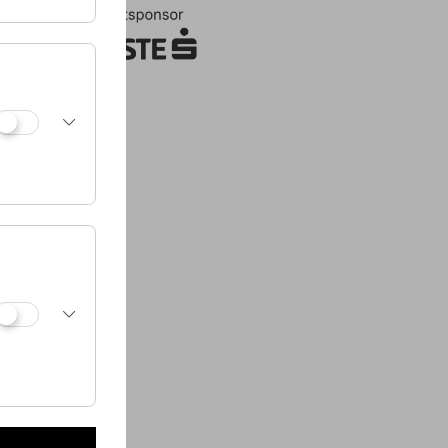
n Dinner
ch oder