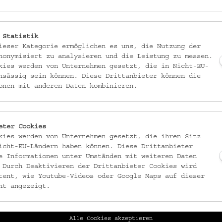
eltreppe, vorbei am Kopierer, zur Bibliothek und in den Blauen Salon.
en die Gäste die Führung ausklingen und begeben sich zum anschließende
 Statistik
olgt ein dreigängiges Menü in Bio-Qualität – auf Wunsch auch vegetaris
ieser Kategorie ermöglichen es uns, die Nutzung der
nonymisiert zu analysieren und die Leistung zu messen.
kies werden von Unternehmen gesetzt, die in Nicht-EU-
nsässig sein können. Diese Drittanbieter können die
onen mit anderen Daten kombinieren.
eter Cookies
kies werden von Unternehmen gesetzt, die ihren Sitz
icht-EU-Ländern haben können. Diese Drittanbieter
 Shop
des Hildebrandt Cafés.
e Informationen unter Umständen mit weiteren Daten
 Sie sich bitte direkt an
hi@hildebrandt.cafe
.
 Durch Deaktivieren der Drittanbieter Cookies wird
tent, wie Youtube-Videos oder Google Maps auf dieser
ht angezeigt.
Alle Cookies akzeptieren