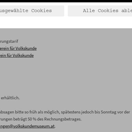
usgewählte Cookies
Alle Cookies abl
hr vor der Veranstaltung.
it oder ohne Fleisch
wünschen, bei mehreren Personen ggf. in den
hrungstarif
erein für Volkskunde
ein für Volkskunde
erhältlich.
 Absagen bitte so früh als möglich, spätestens jedoch bis Sonntag vor der
ierungen beträgt 50 % des Rechnungsbetrages.
ngen@volkskundemuseum.at
.