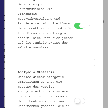
Diese ermöglichen
Kernfunktionen wie
Hier, im einzig erhaltenen Prunkraum des Hauses, lassen die Gäste
Sicherheit,
die Führung ausklingen und begeben sich zum anschließenden
Netzwerkverwaltung und
Dinner ins Museumscafé Hildebrandt. Dem Gruß aus der Küche folgt
Barrierefreiheit. Sie können
ein dreigängiges Menü in Bio-Qualität – auf Wunsch auch
diese deaktivieren, indem Sie
vegetarisch oder vegan.
Ihre Browsereinstellungen
ändern. Dies kann sich jedoch
auf die Funktionsweise der
Ablauf
Website auswirken.
17.45 Uhr Begrüßung und Aperitiv in der Passage
18.00 Uhr Führung
durch das Gartenpalais Schönborn
19.30 Uhr Dinner im Hildebrandt Café
22.00 Uhr Ende
Analyse & Statistik
Cookies dieser Kategorie
Anmeldung und Bezahlung
bitte direkt über den
Online Shop
des
ermöglichen es uns, die
Hildebrandt Cafés.
Nutzung der Website
Sollten Sie noch einen
gültigen Gutschein
haben, melden Sie sich
anonymisiert zu analysieren
bitte direkt an
hi@hildebrandt.cafe
.
und die Leistung zu messen.
Diese Cookies werden von
Unternehmen gesetzt, die in