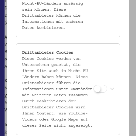
Termine:
Nicht-EU-Ländern ansässig
Do, 18.1.2024, 18.00 Uhr
sein können. Diese
Do, 21.3.2024, 18.00 Uhr
Drittanbieter können die
(Änderungen vorbehalten)
Informationen mit anderen
Daten kombinieren.
Anmeldung erforderlich
, möglich bis Sonntag, 17.00 Uhr vor der
Veranstaltung.
Bitte geben Sie bei der Anmeldung an, ob Sie ein
Menü mit oder
Drittanbieter Cookies
ohne Fleisch
wünschen, bei mehreren Personen ggf. in den
Diese Cookies werden von
Unternehmen gesetzt, die
Anmerkungen!
ihren Sitz auch in Nicht-EU-
Ländern haben können. Diese
Kosten pro Person
, exkl. Getränke, inkl. Eintritt und Führungstarif
Drittanbieter führen die
Menü ohne Fleisch: € 59,- / € 49,- erm. für Mitglieder im
Verein für
Informationen unter Umständen
Volkskunde
mit weiteren Daten zusammen.
Durch Deaktivieren der
Menü mit Fleisch: € 65,- / € 55,- erm. für Mitglieder im
Verein für
Drittanbieter Cookies wird
Volkskunde
Ihnen Content, wie Youtube-
Videos oder Google Maps auf
Information zum Dinner im Palais
dieser Seite nicht angezeigt.
kulturvermittlung@volkskundemuseum.at