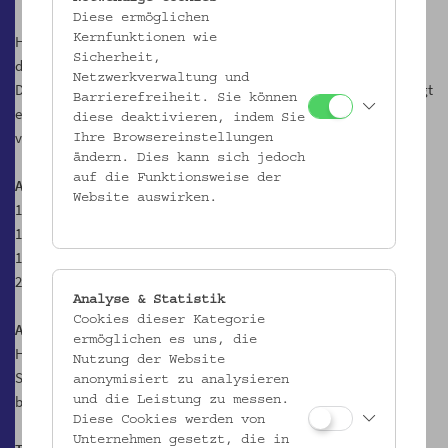
Diese ermöglichen
Kernfunktionen wie
Hier, im einzig erhaltenen Prunkraum des Hauses, lassen die Gäste
Sicherheit,
die Führung ausklingen und begeben sich zum anschließenden
Netzwerkverwaltung und
Dinner ins Museumscafé Hildebrandt. Dem Gruß aus der Küche folgt
Barrierefreiheit. Sie können
ein dreigängiges Menü in Bio-Qualität – auf Wunsch auch
diese deaktivieren, indem Sie
vegetarisch oder vegan.
Ihre Browsereinstellungen
ändern. Dies kann sich jedoch
auf die Funktionsweise der
Ablauf
Website auswirken.
17.45 Uhr Begrüßung und Aperitiv in der Passage
18.00 Uhr Führung
durch das Gartenpalais Schönborn
19.30 Uhr Dinner im Hildebrandt Café
22.00 Uhr Ende
Analyse & Statistik
Cookies dieser Kategorie
Anmeldung und Bezahlung
bitte direkt über den
Online Shop
des
ermöglichen es uns, die
Hildebrandt Cafés.
Nutzung der Website
Sollten Sie noch einen
gültigen Gutschein
haben, melden Sie sich
anonymisiert zu analysieren
bitte direkt an
hi@hildebrandt.cafe
.
und die Leistung zu messen.
Diese Cookies werden von
Unternehmen gesetzt, die in