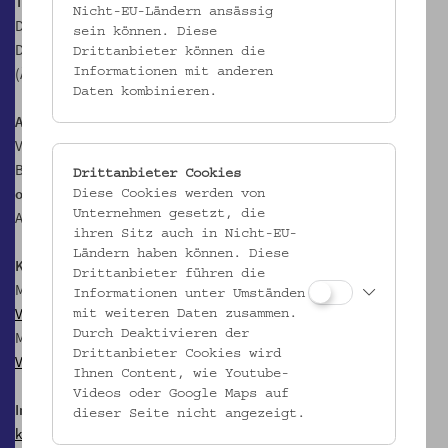
Termine:
Nicht-EU-Ländern ansässig
Do, 18.1.2024, 18.00 Uhr
sein können. Diese
Do, 21.3.2024, 18.00 Uhr
Drittanbieter können die
(Änderungen vorbehalten)
Informationen mit anderen
Daten kombinieren.
Anmeldung erforderlich
, möglich bis Sonntag, 17.00 Uhr vor der
Veranstaltung.
Bitte geben Sie bei der Anmeldung an, ob Sie ein
Menü mit oder
Drittanbieter Cookies
ohne Fleisch
wünschen, bei mehreren Personen ggf. in den
Diese Cookies werden von
Unternehmen gesetzt, die
Anmerkungen!
ihren Sitz auch in Nicht-EU-
Ländern haben können. Diese
Kosten pro Person
, exkl. Getränke, inkl. Eintritt und Führungstarif
Drittanbieter führen die
Menü ohne Fleisch: € 59,- / € 49,- erm. für Mitglieder im
Verein für
Informationen unter Umständen
Volkskunde
mit weiteren Daten zusammen.
Durch Deaktivieren der
Menü mit Fleisch: € 65,- / € 55,- erm. für Mitglieder im
Verein für
Drittanbieter Cookies wird
Volkskunde
Ihnen Content, wie Youtube-
Videos oder Google Maps auf
Information zum Dinner im Palais
dieser Seite nicht angezeigt.
kulturvermittlung@volkskundemuseum.at