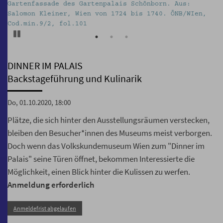
Gartenfassade des Gartenpalais Schönborn. Aus:
Dinn
Salomon Kleiner, Wien von 1724 bis 1740. ÖNB/WIen,
Volk
Cod.min.9/2, fol.101
Pause
DINNER IM PALAIS
Backstageführung und Kulinarik
Do, 01.10.2020, 18:00
Plätze, die sich hinter den Ausstellungsräumen verstecken,
bleiben den Besucher*innen des Museums meist verborgen.
Doch wenn das Volkskundemuseum Wien zum "Dinner im
Palais" seine Türen öffnet, bekommen Interessierte die
Möglichkeit, einen Blick hinter die Kulissen zu werfen.
Anmeldung erforderlich
Anmeldefrist abgelaufen