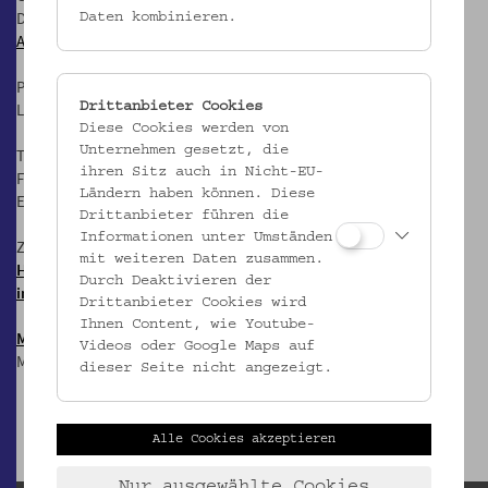
Di-Fr: 10-17 Uhr
Daten kombinieren.
Anfahrt
Postanschrift:
Laudongasse 15-19, 1080 Wien
Drittanbieter Cookies
Diese Cookies werden von
Unternehmen gesetzt, die
T: +43 1 406 89 05
ihren Sitz auch in Nicht-EU-
F: +43 1 406 89 05.88
Ländern haben können. Diese
E:
office@volkskundemuseum.at
Drittanbieter führen die
Informationen unter Umständen
Zum Newsletter:
mit weiteren Daten zusammen.
HIER anmelden &
Durch Deaktivieren der
informiert bleiben!
Drittanbieter Cookies wird
Ihnen Content, wie Youtube-
Mostothek
@ OWA
Videos oder Google Maps auf
Mai-Sep: Dienstags, 17 Uhr
dieser Seite nicht angezeigt.
Alle Cookies akzeptieren
Nur ausgewählte Cookies