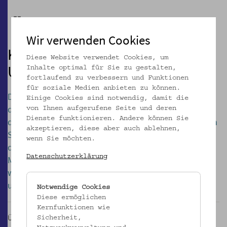
Pause
Wir verwenden Cookies
KULTUR UND RELIGION –
Diese Website verwendet Cookies, um
UN/TRENNBAR?
Inhalte optimal für Sie zu gestalten,
fortlaufend zu verbessern und Funktionen
für soziale Medien anbieten zu können.
Die Unterscheidung von Kultur und Religion war eine
Einige Cookies sind notwendig, damit die
der Interviewfragen, die die Schüler*innen am Beginn
von Ihnen aufgerufene Seite und deren
Dienste funktionieren. Andere können Sie
des Projekts für das Modul „Schüler*innen interviewen
akzeptieren, diese aber auch ablehnen,
Schüler*innen“ entwickelten. Einen Projekttag lang
wenn Sie möchten.
diskutierten sie, welche Themen ihnen als
Datenschutzerklärung
Muslim*innen und Nicht-Muslim*innen wichtig waren:
was sie voneinander wissen und worüber sie sich
untereinander austauschen wollten.
Notwendige Cookies
Diese ermöglichen
Kernfunktionen wie
Über die Unterscheidung von Kultur und Religion wollten
Sicherheit,