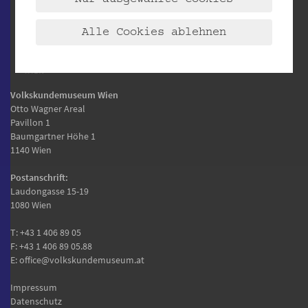
Alle Cookies ablehnen
Volkskundemuseum Wien
Otto Wagner Areal
Pavillon 1
Baumgartner Höhe 1
1140 Wien
Postanschrift:
Laudongasse 15-19
1080 Wien
T:
+43 1 406 89 05
F: +43 1 406 89 05.88
E:
office@volkskundemuseum.at
Impressum
Datenschutz