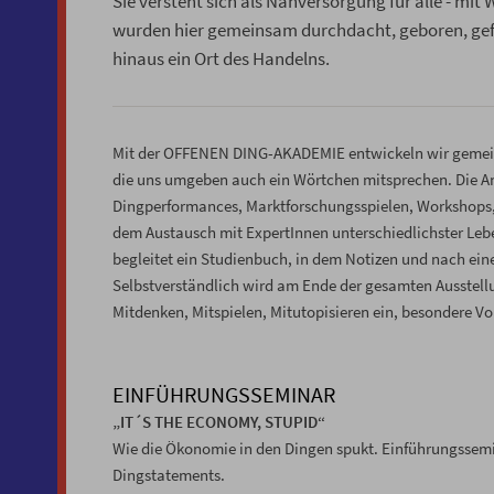
Sie versteht sich als Nahversorgung für alle - mit
wurden hier gemeinsam durchdacht, geboren, gef
hinaus ein Ort des Handelns.
Mit der OFFENEN DING-AKADEMIE entwickeln wir gemeins
die uns umgeben auch ein Wörtchen mitsprechen. Die
Dingperformances, Marktforschungsspielen, Workshops
dem Austausch mit ExpertInnen unterschiedlichster Leb
begleitet ein Studienbuch, in dem Notizen und nach e
Selbstverständlich wird am Ende der gesamten Ausstell
Mitdenken, Mitspielen, Mitutopisieren ein, besondere V
EINFÜHRUNGSSEMINAR
„IT´S THE ECONOMY, STUPID“
Wie die Ökonomie in den Dingen spukt. Einführungssemi
Dingstatements.