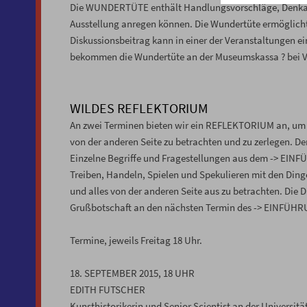
Die WUNDERTÜTE enthält Handlungsvorschläge, Denkange
Ausstellung anregen können. Die Wundertüte ermöglicht, 
Diskussionsbeitrag kann in einer der Veranstaltungen ein
bekommen die Wundertüte an der Museumskassa ? bei Vo
WILDES REFLEKTORIUM
An zwei Terminen bieten wir ein REFLEKTORIUM an, um
von der anderen Seite zu betrachten und zu zerlegen. De
Einzelne Begriffe und Fragestellungen aus dem -> EIN
Treiben, Handeln, Spielen und Spekulieren mit den Dinge
und alles von der anderen Seite aus zu betrachten. Die 
Grußbotschaft an den nächsten Termin des -> EINFÜHR
Termine, jeweils Freitag 18 Uhr.
18. SEPTEMBER 2015, 18 UHR
EDITH FUTSCHER
Kunsthistorikerin und Senior Scientist an der Universit