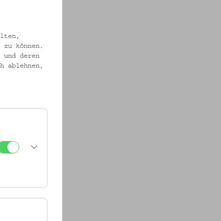
lten,
 zu können.
en Union
 und deren
h ablehnen,
iner
in die
rten
! Wie
bermas,