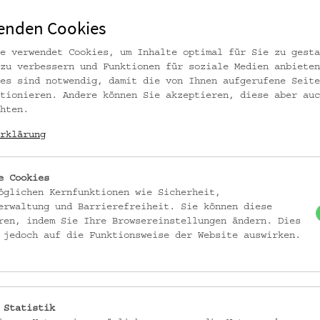
bücher.
enden Cookies
e verwendet Cookies, um Inhalte optimal für Sie zu gesta
zu verbessern und Funktionen für soziale Medien anbieten
orm. Prof. für Sozialkybernetik an der TU-Wien; Beamter der Europäisch
es sind notwendig, damit die von Ihnen aufgerufene Seite
er Innovationen, u. a. von Robotern, Informations- und
tionieren. Andere können Sie akzeptieren, diese aber auc
hten.
 zu gesellschaftlichen Alternativen.
rklärung
e Cookies
or; internationale Studien zu Lebenswelten, Marken und Produkten. In se
öglichen Kernfunktionen wie Sicherheit,
welche Veränderungen die marxistische Theorie durch ihre Transformation 
erwaltung und Barrierefreiheit. Sie können diese
schaft erfuhr.
ren, indem Sie Ihre Browsereinstellungen ändern. Dies
 jedoch auf die Funktionsweise der Website auswirken.
sik) der Krise und dabei kurzweiliger Vermittler von „all dem komplizie
: „Glanz und Elend der Kommerzkultur“ (2007), „Erklär mir die Finanzkrise
 Statistik
“ (2013), „Was Linke denken. Ideen von Marx über Gramsci zu Adorno, Ha