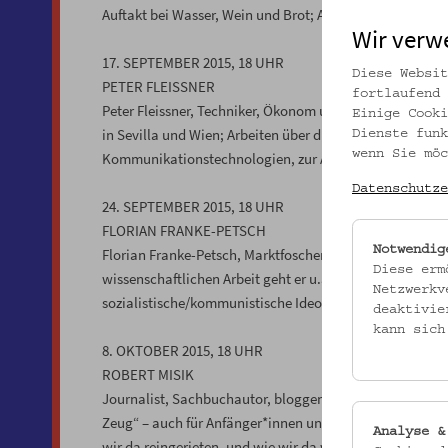
Auftakt bei Wasser, Wein und Brot; Ausgabe der Studien
Wir verw
17. SEPTEMBER 2015, 18 UHR
Diese Websit
PETER FLEISSNER
fortlaufend 
Peter Fleissner, Techniker, Ökonom und Mathematiker; v
Einige Cooki
in Sevilla und Wien; Arbeiten über die Folgen technisch
Dienste funk
wenn Sie möc
Kommunikationstechnologien, zur Arbeitswerttheorie und
Datenschutze
24. SEPTEMBER 2015, 18 UHR
FLORIAN FRANKE-PETSCH
Notwendig
Florian Franke-Petsch, Marktfoscher und Philosoph, Aut
Diese erm
wissenschaftlichen Arbeit geht er u.a. der Frage nach, 
Netzwerkv
sozialistische/kommunistische Ideologie und Parteinherr
deaktivie
kann sich
8. OKTOBER 2015, 18 UHR
ROBERT MISIK
Journalist, Sachbuchautor, bloggender Beobachter (FS Mi
Zeug“ – auch für Anfänger*innen und Eilige. Bücher u.a.
Analyse &
wir da reingerieten, und wie wir da wieder rauskommen