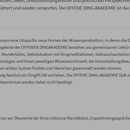
 Wissen, Ideen, Diskussionsangeboten und politischen Perspektiven
üttert und wieder verworfen. Die OFFENE DING-AKADEMIE ist da
am eine Utopie für neue Formen der Wissensproduktion, in denen die D
 Angebote der OFFENEN DINGAKADEMIE bestehen aus gemeinsamer Lektür
, Wundertüten, Selbststudium mit Dingmeditationen, Gebrauchsanleitu
enslagen und ihrem jeweiligen Wissenssortiment; die Veranstaltungsbes
inem wilden System Punkte und Sternchen gesammelt werden können.
ung feierlich ein DingPLOM verliehen. Die OFFENE DING-AKADEMIE lädt a
orkenntnisse werden dabei nicht benötigt.
nar zur Ökonomie der Krise inklusive Marxlektüre, ExpertInnengespräch