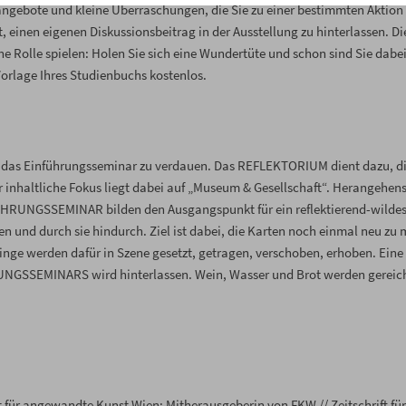
bote und kleine Überraschungen, die Sie zu einer bestimmten Aktion 
einen eigenen Diskussionsbeitrag in der Ausstellung zu hinterlassen. Di
e Rolle spielen: Holen Sie sich eine Wundertüte und schon sind Sie dabei
rlage Ihres Studienbuchs kostenlos.
 das Einführungsseminar zu verdauen. Das REFLEKTORIUM dient dazu, d
r inhaltliche Fokus liegt dabei auf „Museum & Gesellschaft“. Herangehen
FÜHRUNGSSEMINAR bilden den Ausgangspunkt für ein reflektierend-wilde
n und durch sie hindurch. Ziel ist dabei, die Karten noch einmal neu zu
Dinge werden dafür in Szene gesetzt, getragen, verschoben, erhoben. Eine
UNGSSEMINARS wird hinterlassen. Wein, Wasser und Brot werden gereich
ät für angewandte Kunst Wien; Mitherausgeberin von FKW // Zeitschrift für