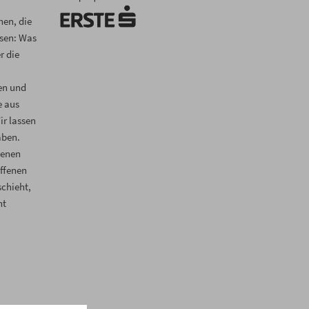
hen, die
ssen: Was
r die
en und
e aus
ir lassen
aben.
genen
ffenen
schieht,
ht