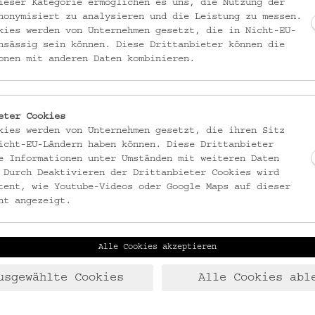
ieser Kategorie ermöglichen es uns, die Nutzung der
nonymisiert zu analysieren und die Leistung zu messen.
kies werden von Unternehmen gesetzt, die in Nicht-EU-
nsässig sein können. Diese Drittanbieter können die
onen mit anderen Daten kombinieren.
tikwissenschaft der Universität Wien. Er forscht und lehrt zu Globalisierun
rcenpolitik, Lateinamerika. Er ist Mitherausgeber der Zeitschrift Blätter
schaftlichen Beirat von Attac Deutschland und im Kuratorium des Institut
eter Cookies
kies werden von Unternehmen gesetzt, die ihren Sitz
icht-EU-Ländern haben können. Diese Drittanbieter
e Informationen unter Umständen mit weiteren Daten
 Durch Deaktivieren der Drittanbieter Cookies wird
tent, wie Youtube-Videos oder Google Maps auf dieser
ng zur Ökonomie der Arbeit, Genderökonomie und Ökonomie der Ungleich
ht angezeigt.
ngigkeit von Bildungsaufstiegschancen von familiärer Herkunft und Gesch
ducational mobility“ (erschienen Frühjahr 2015 in der Fachzeitschrift
Alle Cookies akzeptieren
usgewählte Cookies
Alle Cookies abl