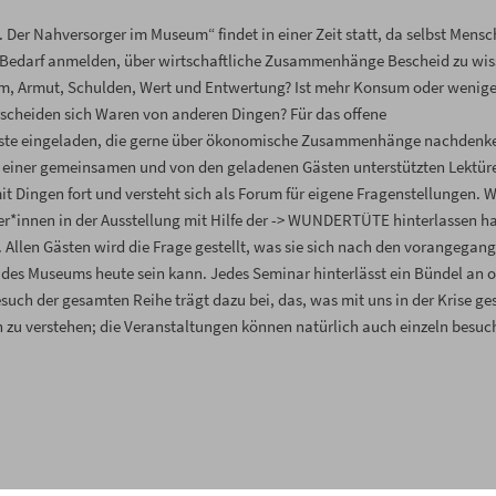
 Der Nahversorger im Museum“ findet in einer Zeit statt, da selbst Mensc
, Bedarf anmelden, über wirtschaftliche Zusammenhänge Bescheid zu wi
um, Armut, Schulden, Wert und Entwertung? Ist mehr Konsum oder wenige
scheiden sich Waren von anderen Dingen? Für das offene
te eingeladen, die gerne über ökonomische Zusammenhänge nachdenk
it einer gemeinsamen und von den geladenen Gästen unterstützten Lektür
mit Dingen fort und versteht sich als Forum für eigene Fragenstellungen. W
er*innen in der Ausstellung mit Hilfe der -> WUNDERTÜTE hinterlassen h
Allen Gästen wird die Frage gestellt, was sie sich nach den vorangegan
es Museums heute sein kann. Jedes Seminar hinterlässt ein Bündel an o
h der gesamten Reihe trägt dazu bei, das, was mit uns in der Krise ge
n zu verstehen; die Veranstaltungen können natürlich auch einzeln besuc