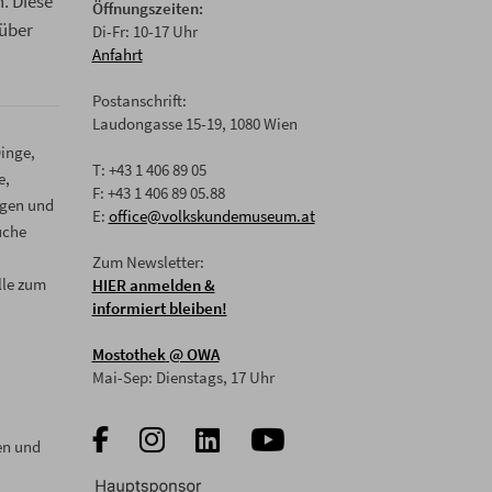
. Diese
Öffnungszeiten:
rüber
Di-Fr: 10-17 Uhr
Anfahrt
Postanschrift:
Laudongasse 15-19, 1080 Wien
inge,
T: +43 1 406 89 05
e,
F: +43 1 406 89 05.88
ngen und
E:
office@volkskundemuseum.at
uche
Zum Newsletter:
lle zum
HIER anmelden &
informiert bleiben!
Mostothek
@ OWA
Mai-Sep: Dienstags, 17 Uhr
en und