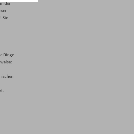
in der
eser
! Sie
ie Dinge
sweise:
s
 mischen
t.