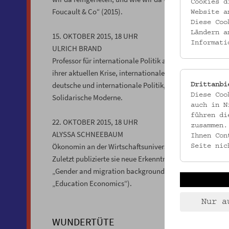
Cookies d
Foucault & Co“ (2015).
Website a
Diese Coo
Ländern a
15. OKTOBER 2015, 18 UHR
Informati
ULRICH BRAND
Professor für internationale Politik am Institut für Poli
ihrer aktuellen Krise, internationaler Umwelt- und Ressou
deutsche und internationale Politik, Mitglied im wissen
Drittanbi
Diese Coo
Solidarische Moderne.
auch in N
führen di
22. OKTOBER 2015, 18 UHR
zusammen.
ALYSSA SCHNEEBAUM
Ihnen Con
Ökonomin an der Wirtschaftsuniversität Wien; Forschu
Seite nic
Zuletzt publizierte sie neue Erkenntnisse über die Abhä
„Gender and migration background in intergenerational e
„Education Economics“).
Nur a
WUNDERTÜTE