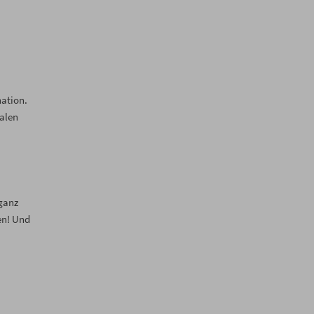
nation.
talen
 ganz
en! Und