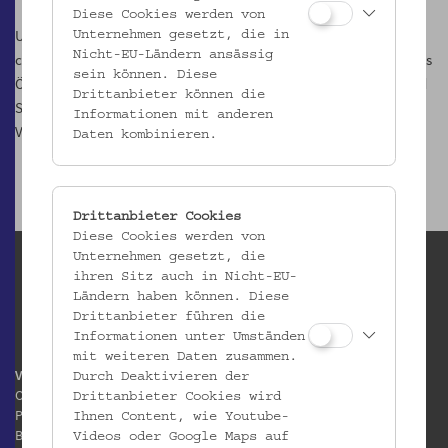
Diese Cookies werden von
Und weil sich als ideale Getränke-Ergänzung zu den (kalten)
Unternehmen gesetzt, die in
Nicht-EU-Ländern ansässig
chinesischen Nudelgerichten Obstmost (Apfel- und Birnenwein) aus
sein können. Diese
Österreich anbietet, wird die »Gesellschaft f. Streuobstkulturen und
Drittanbieter können die
Supplementäres« (GeSOKS) Edelmost aus den Bundesländern zur
Informationen mit anderen
Verkostung ausschenken.
Daten kombinieren.
Drittanbieter Cookies
Diese Cookies werden von
Unternehmen gesetzt, die
ihren Sitz auch in Nicht-EU-
Ländern haben können. Diese
Drittanbieter führen die
Informationen unter Umständen
mit weiteren Daten zusammen.
Volkskundemuseum Wien
Durch Deaktivieren der
Otto Wagner Areal
Drittanbieter Cookies wird
Pavillon 1
Ihnen Content, wie Youtube-
Baumgartner Höhe 1
Videos oder Google Maps auf