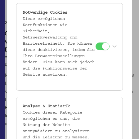
Pause
Notwendige Cookies
Diese ermöglichen
04.09.2014, 19 Uhr
Kernfunktionen wie
CHINESISCHE STRASSENKÜCHE IM V
Sicherheit,
Netzwerkverwaltung und
OLKSKUNDEMUSEUM
Barrierefreiheit. Sie können
Dongdong Fan Moving Food mit Prostprost Most
diese deaktivieren, indem Sie
Ihre Browsereinstellungen
ändern. Dies kann sich jedoch
Do, 04.09.2014, 19:00
auf die Funktionsweise der
Nora Amélie Sahr, Architekturstudentin und Radfahrerin aus
Website auswirken.
Überzeugung, verbrachte ein Semester in Shanghai und
schenkte sich selbst ein Souvenir in Form eines extragroßen
Lastendreirades. Nun, was tun damit in Wien?
Beispielsweise mit Unterstützung der Sinologin Katharina
Analyse & Statistik
Cookies dieser Kategorie
Idam eine temporäre chinesische Straßenküche betreiben
ermöglichen es uns, die
und vor dem Museum für Volkskunde aufkreuzen.
Nutzung der Website
anonymisiert zu analysieren
und die Leistung zu messen.