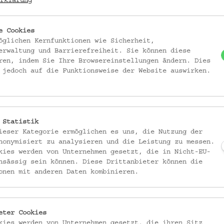
rklärung
lenwert. Bei einer Exkursion des Vereins für Volkskunde besichtige
s.
e Cookies
öglichen Kernfunktionen wie Sicherheit,
erwaltung und Barrierefreiheit. Sie können diese
ren, indem Sie Ihre Browsereinstellungen ändern. Dies
 jedoch auf die Funktionsweise der Website auswirken.
er ihre Krippen. Wir besuchen die Kirchenkrippen in den jeweiligen Ortsc
Krippensammlung des Innsbrucker Volkskunstmuseums steht auf dem Prog
es Volkskundemuseums und Vorsitzender des Verbands der Krippenfreunde
 Statistik
ieser Kategorie ermöglichen es uns, die Nutzung der
nonymisiert zu analysieren und die Leistung zu messen.
atz
kies werden von Unternehmen gesetzt, die in Nicht-EU-
nsässig sein können. Diese Drittanbieter können die
onen mit anderen Daten kombinieren.
t in jedem Haus findet sich eine Weihnachtskrippe. Unter den zahlreiche
die Werke der Familie Giner hervor.
eter Cookies
kies werden von Unternehmen gesetzt, die ihren Sitz