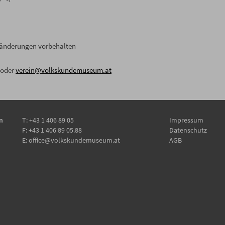
änderungen vorbehalten
4 oder
verein@volkskundemuseum.at
n
T:
+43 1 406 89 05
Impressum
F: +43 1 406 89 05.88
Datenschutz
E:
office@volkskundemuseum.at
AGB