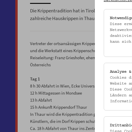
Datenschutze
Die Krippentradition hat in Tirol einen hohen Stel
zahlreiche Hauskrippen in Thaur, Inzing und Axam
Notwendig
Diese erm
Netzwerkv
deaktivie
kann sich
Vertreter der ortsansässigen Krippenvereine erzählen üb
und die Werkstatt eines Krippenschnitzers. Auch die 
Reiseleitung: Franz Grieshofer, ehemaliger Direktor d
Österreichs
Analyse &
Cookies d
Tag 1
Website a
8 h 30 Abfahrt in Wien, Ecke Universitätsring/Rathauspl
Diese Coo
12 h Mittagessen in Mondsee
Ländern a
13 h Abfahrt
Informati
15 h Ankunft Krippendorf Thaur
In Thaur wird die Krippentradition großgeschrieben. Fas
Künstlern, die im Dorf Krippen schufen, ragen besonders 
Drittanbi
Ca. 18 h Abfahrt von Thaur ins Zentrum von Innsbruck
Diese Coo