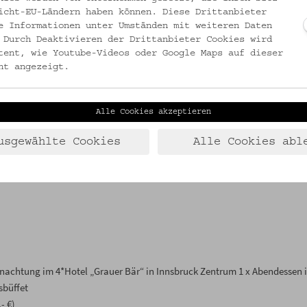
icht-EU-Ländern haben können. Diese Drittanbieter
e Informationen unter Umständen mit weiteren Daten
 Durch Deaktivieren der Drittanbieter Cookies wird
tent, wie Youtube-Videos oder Google Maps auf dieser
ht angezeigt.
stmuseums inklusive Hofkirche mit Führung durch Direktor Mag. Karl C.
nd Axams
Alle Cookies akzeptieren
 Rechnung)
usgewählte Cookies
Alle Cookies abl
n), Besichtigung von Hauskrippen und der Kirchenkrippe
rnachtung im 4*Hotel „Grauer Bär“ in Innsbruck Zentrum 1 x Abendessen 
sbüffet
- €)