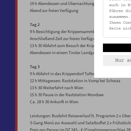
19 h Abendessen und Übernachtung in Innsbruck
auch in N
Abend zur freien Verfügung
führen di
zusammen.
Ihnen Con
Tag 2
Seite nic
9 h Besichtigung der Krippensammlung und des Volkskun
Anschließend Zeit zur freien Verfügung
13 h 30 Abfahrt zum Besuch der Krippendörfer Inzing u
Abendessen in einem Tiroler Landgasthaus (auf eigene
Nur a
Tag 3
9 h Abfahrt in das Krippendorf Tulfes (mit Stopp in Rin
12 h Mittagessen: Raststation in Vomp bei Schwaz
13 h 30 Weiterfahrt nach Wien
15 h 30 Pause in der Raststation Mondsee
Ca. 18 h 30 Ankunft in Wien
Leistungen: Busfahrt Reiseverlauf lt. Programm 2 x Übe
3-Gang Menü zur Auswahl und Salatbuffet 2 x Frühstück
Preis pro Person im DZ 243,- € (Einzelzimmerzuschlag 28,