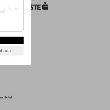
 Berger
ehnen
im Hotel