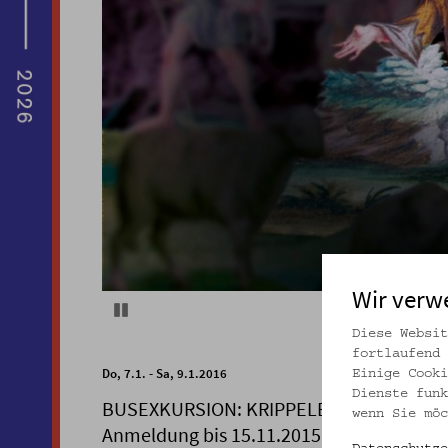
Wir verw
Pause
Diese Websit
fortlaufend 
Do, 7.1. - Sa, 9.1.2016
Einige Cooki
Dienste funk
BUSEXKURSION: KRIPPELE-SCHAUEN IN
wenn Sie möc
Anmeldung bis 15.11.2015!