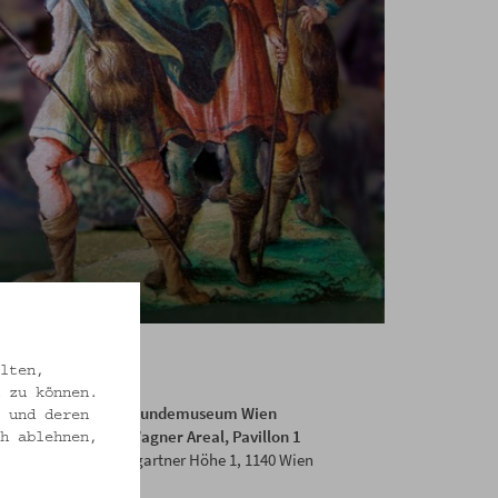
lten,
 zu können.
Volkskundemuseum Wien
 und deren
Otto Wagner Areal, Pavillon 1
h ablehnen,
Baumgartner Höhe 1, 1140 Wien