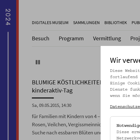
DIGITALES MUSEUM
SAMMLUNGEN
BIBLIOTHEK
PUB
Besuch
Programm
Vermittlung
Pro
Wir verw
Pause
Diese Websit
fortlaufend 
BLUMIGE KÖSTLICHKEITEN
Einige Cooki
kinderaktiv-Tag
Dienste funk
wenn Sie möc
Sa, 09.05.2015, 14:30
Datenschutze
für Familien mit Kindern von 4 – 12 Jahren
Rosen, Veilchen, Vergissmeinnicht – inspiriert vo
Notwendig
Suche nach essbaren Blüten und Blumen.
Diese erm
Netzwerkv