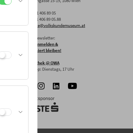
Laudongasse 15-19, 1080 Wien
T: +43 1 406 89 05
n.
F: +43 1 406 89 05.88
E:
office@volkskundemuseum.at
Zum Newsletter:
HIER anmelden &
informiert bleiben!
Mostothek
@ OWA
Mai-Sep: Dienstags, 17 Uhr