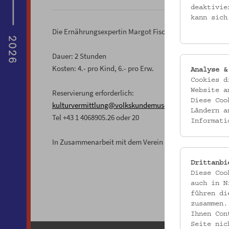
deaktivie
kann sich
Die Ernährungsexpertin Margot Fischer zeigt, wie man s
Dauer: 2 Stunden
Kosten: 4.- pro Kind, 6.- pro Erw.
Analyse &
Cookies d
Website a
Reservierung erforderlich:
Diese Coo
kulturvermittlung@volkskundemuseum.at
,
Ländern a
Tel +43 1 4068905.26 oder 20
Informati
In Zusammenarbeit mit dem Verein wienXtra
Drittanbi
Diese Coo
auch in N
führen di
zusammen.
Ihnen Con
Seite nic