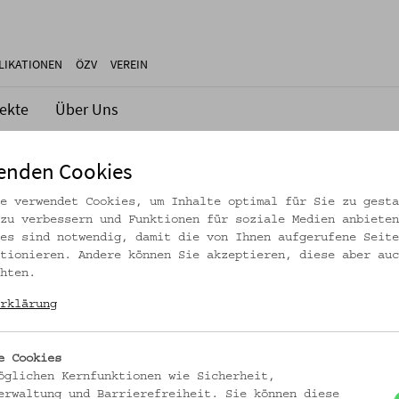
LIKATIONEN
ÖZV
VEREIN
jekte
Über Uns
enden Cookies
e verwendet Cookies, um Inhalte optimal für Sie zu gesta
zu verbessern und Funktionen für soziale Medien anbieten
es sind notwendig, damit die von Ihnen aufgerufene Seite
tionieren. Andere können Sie akzeptieren, diese aber auc
hten.
rklärung
n Gedichten und Zeichnungen in Poesiealben geht ihr in den Garte
e Cookies
öglichen Kernfunktionen wie Sicherheit,
erwaltung und Barrierefreiheit. Sie können diese