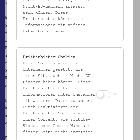
Unternehmen gesetzt, die in
selbst zu tanzen.
Nicht-EU-Ländern ansässig
sein können. Diese
In einem weiteren Teil der Ausstellung wird die wissenschaftliche
Drittanbieter können die
Spurensuche nach den Ursprüngen, den Aufführungsweisen und
Informationen mit anderen
Daten kombinieren.
dem oftmaligen Bedeutungswandel des Tresterertanzes
offengelegt. Seine Geschichte verläuft nicht linear; sie ist ein
Puzzlespiel, das höfische Feste und den Karneval von Venedig
aufblitzen lässt. Schriftliche Dokumente, Grafiken und Fotografien
Drittanbieter Cookies
ermöglichen es den Besuchern und Besucherinnen, eigene
Diese Cookies werden von
Sichtweisen auf den Brauch zu entwickeln und zu reflektieren. Die
Unternehmen gesetzt, die
ihren Sitz auch in Nicht-EU-
ältesten in musealen Sammlungen erhaltenen Trestererkostüme
Ländern haben können. Diese
werden erstmals gemeinsam in einer Ausstellung gezeigt.
Drittanbieter führen die
Informationen unter Umständen
Diese Ausstellung verortet das Tresterertanzen unterschiedlich: als
mit weiteren Daten zusammen.
kreatives Gestalten, als statisches Bewahren und
Durch Deaktivieren der
Drittanbieter Cookies wird
identifikatorisches Bewerten sowie als Ort des Sezierens nach
Ihnen Content, wie Youtube-
verschiedenen Aspekten.
Videos oder Google Maps auf
dieser Seite nicht angezeigt.
Eine Kooperation des Volkskundemuseums Wien mit dem