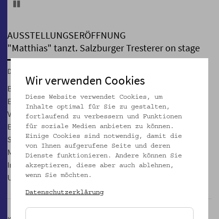
Pause
AUSSTELLUNGSERÖFFNUNG
"Matthias" tanzt. Salzburger Tresterer on stage
Do, 17.11.2016, 19:00
Wir verwenden Cookies
Begrüßung: Direktor Matthias Beitl
Diese Website verwendet Cookies, um
Einführung in das Projekt: Kathrin Pallestrang,
Inhalte optimal für Sie zu gestalten,
Volkskundemuseum
fortlaufend zu verbessern und Funktionen
Eröffnungsvortrag: Ulrike Kammerhofer-Aggermann,
für soziale Medien anbieten zu können.
Einige Cookies sind notwendig, damit die
Salzburger Landesinstitut für Volkskunde
von Ihnen aufgerufene Seite und deren
Musikbegleitung: Blechbläserensemble des Joseph Haydn
Dienste funktionieren. Andere können Sie
Instituts für Kammermusik, Alte Musik und Neue Musik der
akzeptieren, diese aber auch ablehnen,
Universität für Musik und darstellende Kunst Wien
wenn Sie möchten.
Datenschutzerklärung