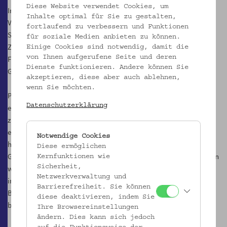
Diese Website verwendet Cookies, um
In der Ausstellungsreihe ‚Objekte im Fokus‘ zeigt das
Inhalte optimal für Sie zu gestalten,
Volkskundemuseum über vierzig zum Teil kunstvoll gestaltete
fortlaufend zu verbessern und Funktionen
Stammbücher und Poesiealben aus dem 19. und 20. Jahrhundert.
für soziale Medien anbieten zu können.
Zahlreiche Einzelblätter ergänzen diesen Sammlungsbereich, der
Einige Cookies sind notwendig, damit die
von Ihnen aufgerufene Seite und deren
Fragen zu Erinnerungskultur, Mediengeschichte und
Dienste funktionieren. Andere können Sie
Gestaltungstechniken aufwirft.
akzeptieren, diese aber auch ablehnen,
wenn Sie möchten.
Poesiealben und Stammbücher sind aufschlussreiche Zeugnisse
Datenschutzerklärung
eines Kulturphänomens, dessen Anfänge bis ins 16. Jahrhundert
zurückreichen und das im Umfeld der Wittenberger Reformatoren
entstanden ist. Daraus entwickelte sich das akademisch-
Notwendige Cookies
humanistische Stammbuch, das auf den Bildungsreisen mit im
Diese ermöglichen
Gepäck war und Freunden sowie Bekannten zum Eintrag übergeben
Kernfunktionen wie
Sicherheit,
wurde. Seit Ende des 18. Jahrhunderts ist diese Gepflogenheit
Netzwerkverwaltung und
immer mehr zur Domäne der Frauen geworden. Statt gebundener
Barrierefreiheit. Sie können
Bücher wurden Albumblattkassetten verwendet, worin die
diese deaktivieren, indem Sie
beschriebenen Einzelblätter gesammelt werden konnten.
Ihre Browsereinstellungen
ändern. Dies kann sich jedoch