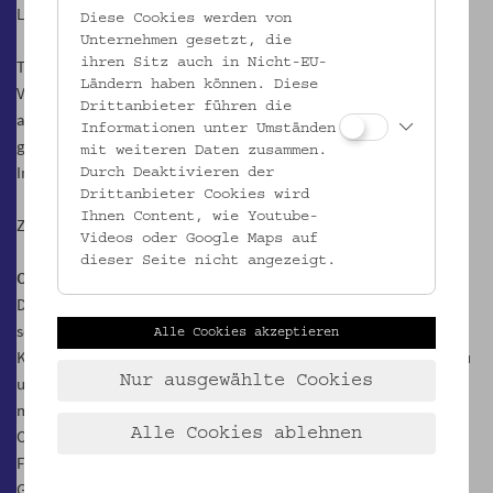
Lieblingsmusik auch Sticker und Fotos.
Diese Cookies werden von
Unternehmen gesetzt, die
ihren Sitz auch in Nicht-EU-
Trotz zunehmender gesellschaftlicher Mobilität und der
Ländern haben können. Diese
Verdichtung sozialer Medien sind Stammbücher und Poesiealben
Drittanbieter führen die
als historische Spielart des Freundschaftsbegriffes in Erinnerung
Informationen unter Umständen
geblieben und erregen auch gegenwärtig immer noch lebhaftes
mit weiteren Daten zusammen.
Interesse.
Durch Deaktivieren der
Drittanbieter Cookies wird
Ihnen Content, wie Youtube-
Zur Ausstellung erscheint ein Katalog.
Videos oder Google Maps auf
dieser Seite nicht angezeigt.
Objekte im Fokus
Das Volkskundemuseum präsentiert Objekte und Sammlungen aus
seinen eigenen Depots in einer spezifischen Ausstellungsreihe.
Alle Cookies akzeptieren
Kuratorinnen und Kuratoren bearbeiten Teile der Sammlungen neu
Nur ausgewählte Cookies
und entwickeln unterschiedliche Positionen in Bezug auf dieses
museale Universum der Dinge. Die Auseinandersetzung mit den
Alle Cookies ablehnen
Objekten bringt Erstaunliches zu Tage und wirft mitunter neue
Fragen auf – zu den ‚Biografien‘ der Dinge, aber auch zur
Geschichte der Sammlungen und des Museums. ‚Objekte im Fokus‘