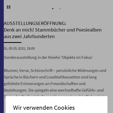
D
Pause
AUSSTELLUNGSERÖFFNUNG:
Denk an mich! Stammbücher und Poesiealben
aus zwei Jahrhunderten
Di, 05.05.2015, 18:00
Sonderausstellung in der Reiehe 'Objekte im Fokus'
Blumen, Verse, Schönschrift – persönliche Widmungen und
Sprüche in Büchern und Loseblattkassetten sind lang
gehütete Erinnerungen an Freundschaften und
Beziehungen. Sie spiegeln eine wechselhafte Gefühls- und
Tugendwelt, die viele Generationen unterschiedlich prägte.
Wir verwenden Cookies