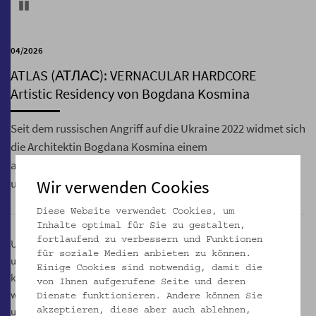
Pause
04/2026
ATLAS (АТЛАС): VERNACULAR HARDCORE
Artistic Residency von Bogdana Kosmina
Seit dem russischen Angriff auf die Ukraine 2022 widmet sich
die Architektin Bogdana Kosmina einem
außergewöhnlichen Familienerbe: dem „Atlas traditioneller
Wir verwenden Cookies
ukrainischer Wohnhäuser“ (19.–20. Jahrhundert).
Diese Website verwendet Cookies, um
Inhalte optimal für Sie zu gestalten,
fortlaufend zu verbessern und Funktionen
Ursprünglich von ihrer Großmutter Tamara Kosmina – Ethnografin
für soziale Medien anbieten zu können.
und Architektin an der Kiewer Akademie der Wissenschaften –
Einige Cookies sind notwendig, damit die
konzipiert, wurde das Archiv über drei Generationen von Frauen
von Ihnen aufgerufene Seite und deren
weitergeführt. Heute umfasst es Karten, Zeichnungen, Aquarelle
Dienste funktionieren. Andere können Sie
und Fotografien, die auf ethnografischem Material von Pionieren
akzeptieren, diese aber auch ablehnen,