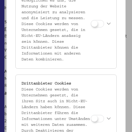
ermöglichen es uns, die
Nutzung der Website
Highlights der Residency
anonymisiert zu analysieren
und die Leistung zu messen.
Studio Visit im Kollektiv Kaorle
Diese Cookies werden von
Fr, 10.4.
und
Sa, 11.4.2026, 16 bis 19 Uhr
Unternehmen gesetzt, die in
Bogdana Kosmina öffnet ihr Atelier und gibt Einblicke in ihre Arbeit
Nicht-EU-Ländern ansässig
sein können. Diese
mit dem Atlas, aktuelle Recherchen und Projekte zum
Drittanbieter können die
Wiederaufbau.
Informationen mit anderen
Ort
: Kollektiv Kaorle, Otto Wagner Areal, Pavillon 21
Daten kombinieren.
Ausstellung
von Ende September bis Ende Oktober 2026 im
MAGAZIN. Space for Contemporary Architecture x,
Drittanbieter Cookies
Rembrandtstraße 14/1A, 1020 Wien
Diese Cookies werden von
architektur-im-magazin.at
Unternehmen gesetzt, die
ihren Sitz auch in Nicht-EU-
Atlas Vernacular Hardcore ist ein kollaboratives Unterfangen, das
Ländern haben können. Diese
bereits im ukrainischen Pavillon der Architektur-Biennale Venedig
Drittanbieter führen die
Informationen unter Umständen
2025 präsentiert wurde. In Wien wird das Projekt fortgesetzt – als
mit weiteren Daten zusammen.
Dialog über traditionelle Hausformen, grassroots-Initiativen und
Durch Deaktivieren der