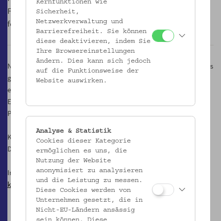
Kernfunktionen wie
Fotografie als Werkzeug in der Habsburgermonarchie“
Sicherheit,
fotografiert ihr euch selbst im Museum.
Netzwerkverwaltung und
Barrierefreiheit. Sie können
diese deaktivieren, indem Sie
Ihre Browsereinstellungen
ändern. Dies kann sich jedoch
Nehmt in der Dunkelkammer den Film aus dem Fotoapparat und los
auf die Funktionsweise der
geht´s! Macht euch mit Geräten und Chemikalien vertraut und
Website auswirken.
entwickelt schwarzweiße Abzüge unter fachkundiger Anleitung.
Euer Foto könnt ihr natürlich mitnehmen!
Programm nur für Mädchen.
Analyse & Statistik
Kosten: € 3,- pro Kind
Cookies dieser Kategorie
Die Zahl der Teilnehmerinnen ist begrenzt!
ermöglichen es uns, die
Nutzung der Website
anonymisiert zu analysieren
Informationen und Anmeldung
und die Leistung zu messen.
kulturvermittlung@volkskundemuseum.at
oder +43 1 406 89 05. 26
Diese Cookies werden von
Unternehmen gesetzt, die in
Nicht-EU-Ländern ansässig
sein können. Diese