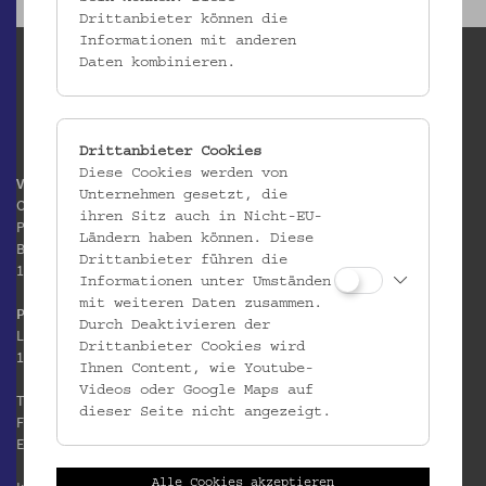
Drittanbieter können die
Informationen mit anderen
Daten kombinieren.
Drittanbieter Cookies
Diese Cookies werden von
Volkskundemuseum Wien
Unternehmen gesetzt, die
Otto Wagner Areal
ihren Sitz auch in Nicht-EU-
Pavillon 1
Ländern haben können. Diese
Baumgartner Höhe 1
Drittanbieter führen die
1140 Wien
Informationen unter Umständen
mit weiteren Daten zusammen.
Postanschrift:
Durch Deaktivieren der
Laudongasse 15-19
Drittanbieter Cookies wird
1080 Wien
Ihnen Content, wie Youtube-
Videos oder Google Maps auf
T:
+43 1 406 89 05
dieser Seite nicht angezeigt.
F: +43 1 406 89 05.88
E:
office@volkskundemuseum.at
Alle Cookies akzeptieren