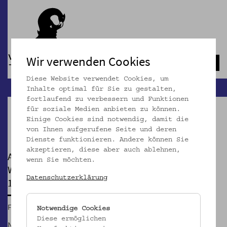
Wir verwenden Cookies
Navb
Diese Website verwendet Cookies, um
Inhalte optimal für Sie zu gestalten,
fortlaufend zu verbessern und Funktionen
für soziale Medien anbieten zu können.
Einige Cookies sind notwendig, damit die
Pause
von Ihnen aufgerufene Seite und deren
Dienste funktionieren. Andere können Sie
akzeptieren, diese aber auch ablehnen,
AB IN DIE DUNKELKAMMER!
wenn Sie möchten.
Werdet zu Fotografinnen wie vor 100 Jahren! Für
Datenschutzerklärung
10-13jährige
Fr, 08.08.2014, 10:00
Notwendige Cookies
Diese ermöglichen
Nach einer Tour durch die Fotoausstellung „Gestellt.