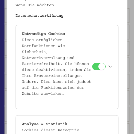
wenn Sie möchten.
Geräte und Handwerk
Datenschutzerklärung
Imkerei
Notwendige Cookies
Diese ermöglichen
Kernfunktionen wie
Musikinstrumente
Sicherheit,
Netzwerkverwaltung und
Skulptur und Plastik
Barrierefreiheit. Sie können
diese deaktivieren, indem Sie
Ihre Browsereinstellungen
Religion und Glaube
ändern. Dies kann sich jedoch
auf die Funktionsweise der
Website auswirken.
Krippen
Votive
Analyse & Statistik
Judaica
Cookies dieser Kategorie