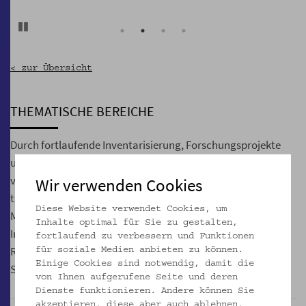
Pause
< zur Übersicht
THEMATISCHE BEREICHE
Durch fortlaufende Inventarisierung, Forschungsprojekte
und Ausstellungstätigkeit entstehen Objektgruppen, die
vertieft beschrieben und dokumentiert sind. Solche
Wir verwenden Cookies
thematischen Bereiche umfassen meist Objekte aus allen
Diese Website verwendet Cookies, um
Materialgruppen. Beispiele sind Geräte und Handwerk,
Inhalte optimal für Sie zu gestalten,
Imkerei, Musikinstrumente, profane Skulptur und Plastik,
fortlaufend zu verbessern und Funktionen
Religion und Glaube, Krippen, Votive, Judaica, Uhren und
für soziale Medien anbieten zu können.
Einige Cookies sind notwendig, damit die
Spielzeug.
von Ihnen aufgerufene Seite und deren
Dienste funktionieren. Andere können Sie
akzeptieren, diese aber auch ablehnen,