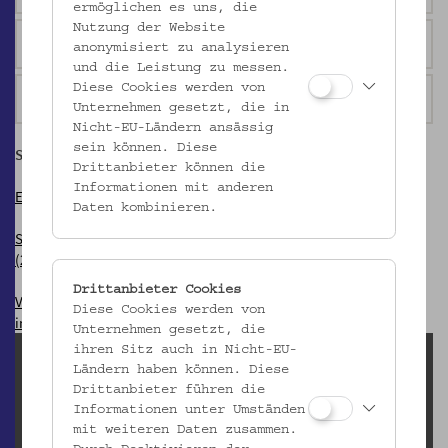
ermöglichen es uns, die
Nutzung der Website
Uhren
anonymisiert zu analysieren
und die Leistung zu messen.
Diese Cookies werden von
Spielzeug
Unternehmen gesetzt, die in
Nicht-EU-Ländern ansässig
sein können. Diese
SAMMLUNGSBEREICHE IM FOKUS
Drittanbieter können die
Informationen mit anderen
Einfliegen! Bemalte Bienenstockstirnbretter (2017)
Daten kombinieren.
Startfeld Bethlehem. Die barocke Jaufenthaler Krippe aus Tirol
(2015)
Drittanbieter Cookies
Von Dreideln, Mazzes und Beschneidungsmessern. Jüdische Dinge
Diese Cookies werden von
im Museum (2011)
Unternehmen gesetzt, die
ihren Sitz auch in Nicht-EU-
Leihanfragen (inaktiv)
Ländern haben können. Diese
Drittanbieter führen die
Elisabeth Egger
Informationen unter Umständen
elisabeth.egger@volkskundemuseum.at
mit weiteren Daten zusammen.