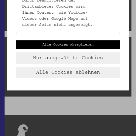
Durch Deaktivieren der
Downloads
Drittanbieter Cookies wird
Leihbedingungen und Leihgebühren
Ihnen Content, wie Youtube-
Klimatische Bedingungen
Videos oder Google Maps auf
Bestellformular Leihgaben
dieser Seite nicht angezeigt.
Reproduktionsanfragen
Alle Cookies akzeptieren
Barbara Varga, MA
Nur ausgewählte Cookies
barbara.varga@volkskundemuseum.at
Aufgrund der Sanierung des Gartenpalais Schönborn und der
Alle Cookies ablehnen
Umstrukturierung des Depots können
Reproduktionsanfragen bis auf weiteres nur fallweise bedient
werden.