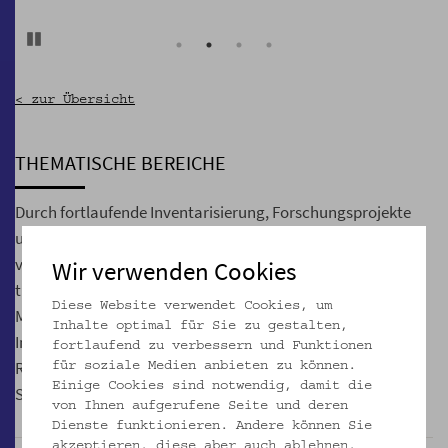
Pause
< zur Übersicht
THEMATISCHE BEREICHE
Durch fortlaufende Inventarisierung, Forschungsprojekte
und Ausstellungstätigkeit entstehen Objektgruppen, die
vertieft beschrieben und dokumentiert sind. Solche
Wir verwenden Cookies
thematischen Bereiche umfassen meist Objekte aus allen
Diese Website verwendet Cookies, um
Materialgruppen. Beispiele sind Geräte und Handwerk,
Inhalte optimal für Sie zu gestalten,
Imkerei, Musikinstrumente, profane Skulptur und Plastik,
fortlaufend zu verbessern und Funktionen
Religion und Glaube, Krippen, Votive, Judaica, Uhren und
für soziale Medien anbieten zu können.
Einige Cookies sind notwendig, damit die
Spielzeug.
von Ihnen aufgerufene Seite und deren
Dienste funktionieren. Andere können Sie
akzeptieren, diese aber auch ablehnen,