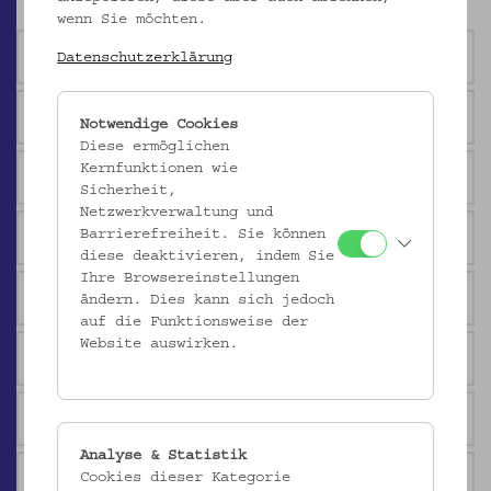
wenn Sie möchten.
Geräte und Handwerk
Datenschutzerklärung
Imkerei
Notwendige Cookies
Diese ermöglichen
Kernfunktionen wie
Musikinstrumente
Sicherheit,
Netzwerkverwaltung und
Skulptur und Plastik
Barrierefreiheit. Sie können
diese deaktivieren, indem Sie
Ihre Browsereinstellungen
Religion und Glaube
ändern. Dies kann sich jedoch
auf die Funktionsweise der
Website auswirken.
Krippen
Votive
Analyse & Statistik
Judaica
Cookies dieser Kategorie