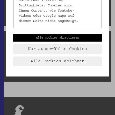
Durch Deaktivieren der
Downloads
Drittanbieter Cookies wird
Leihbedingungen und Leihgebühren
Ihnen Content, wie Youtube-
Klimatische Bedingungen
Videos oder Google Maps auf
Bestellformular Leihgaben
dieser Seite nicht angezeigt.
Reproduktionsanfragen
Alle Cookies akzeptieren
Barbara Varga, MA
Nur ausgewählte Cookies
barbara.varga@volkskundemuseum.at
Aufgrund der Sanierung des Gartenpalais Schönborn und der
Alle Cookies ablehnen
Umstrukturierung des Depots können
Reproduktionsanfragen bis auf weiteres nur fallweise bedient
werden.