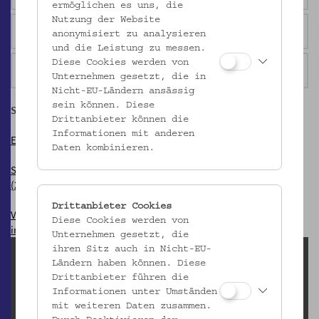
ermöglichen es uns, die
Nutzung der Website
Uhren
anonymisiert zu analysieren
und die Leistung zu messen.
Diese Cookies werden von
Spielzeug
Unternehmen gesetzt, die in
Nicht-EU-Ländern ansässig
sein können. Diese
SAMMLUNGSBEREICHE IM FOKUS
Drittanbieter können die
Informationen mit anderen
Einfliegen! Bemalte Bienenstockstirnbretter (2017)
Daten kombinieren.
Startfeld Bethlehem. Die barocke Jaufenthaler Krippe aus Tirol
(2015)
Drittanbieter Cookies
Von Dreideln, Mazzes und Beschneidungsmessern. Jüdische Dinge
Diese Cookies werden von
im Museum (2011)
Unternehmen gesetzt, die
ihren Sitz auch in Nicht-EU-
Leihanfragen (inaktiv)
Ländern haben können. Diese
Drittanbieter führen die
Elisabeth Egger
Informationen unter Umständen
elisabeth.egger@volkskundemuseum.at
mit weiteren Daten zusammen.