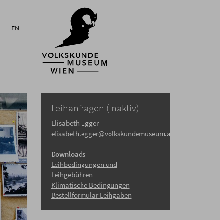
EN
Leihanfragen (inaktiv)
Elisabeth Egger
elisabeth.egger@volkskundemuseum.at
Downloads
Leihbedingungen und
Leihgebühren
Klimatische Bedingungen
Bestellformular Leihgaben