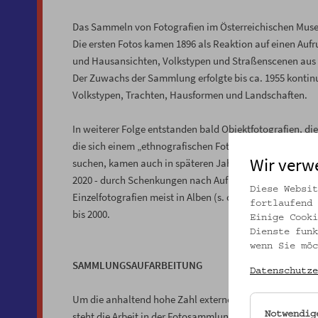
Das Sammeln von Fotografien im Österreichischen Muse
Die ersten Fotos kamen 1896 als Reaktion auf einen Au
und Hausansichten, Volkstypen und Straßenscenen aus 
Der Zuwachs der Sammlung erfolgte bis ca. 1955 konti
Volkstypen, Trachten, Hausformen und Landschaften.
In weiterer Folge entstanden bald Objektfotografien, d
die sich einem „ethnografischen Fotografieren“ annähe
Wir verw
suchen, kamen auch in späteren Jahren hinzu. Einen be
2020 - durch Schenkungen nach Aufrufen im Zuge des Pr
Diese Websit
Einzelfotografien meist in Alben (s. oben Foto 1) sowie
fortlaufend 
bis 2000.
Einige Cooki
Dienste funk
wenn Sie möc
SAMMLUNGSAUFARBEITUNG
Datenschutze
Um die anhaltend hohe Zahl externer und interner Re
steht die Arbeit in der Fotosammlung derzeit ganz im Z
Notwendig