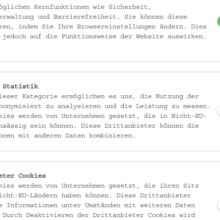
öglichen Kernfunktionen wie Sicherheit,
 in die Museumsdatenbank eingespeist.
erwaltung und Barrierefreiheit. Sie können diese
ren, indem Sie Ihre Browsereinstellungen ändern. Dies
re Faktoren: (1) Für viele Jahrzehnte (Gründung bis 1950er Jahre) war d
 jedoch auf die Funktionsweise der Website auswirken.
nd in späteren Jahrzehnten gar nicht den Sammlungen zugeteilt
 des Hauses bis 1956 zusammen mit der Bibliothek betreut. Eine ausschli
ervatorischer Art) gab es in den 125 Jahren nur für 14 Jahre (1956–1970). 
gig Dokumentationsmittel, „gebraucht“ für Publikationen, Vorträge und
 Statistik
n den Hintergrund. (3) Kamen Fotoobjekte im Zuge von Schenkungen and
ieser Kategorie ermöglichen es uns, die Nutzung der
sammlung oft nicht explizit aufgearbeitet. Infolgedessen haben wir oft
nonymisiert zu analysieren und die Leistung zu messen.
nformationen über sie. (4) Die Zeit für eine umfassende Aufarbeitung fehlt
kies werden von Unternehmen gesetzt, die in Nicht-EU-
nsässig sein können. Diese Drittanbieter können die
ungsanfragen, Objektfotografie und Reproduktionsanfragen, später diver
onen mit anderen Daten kombinieren.
 192) waren.
tzt durch Stellen-Umstrukturierungen. In einem ersten Schritt wird die
fgearbeitet, vorerst physischer Art (Sichten, Ordnen, Provenienzen erf
eter Cookies
andes), im Folgenden digital (Digitalisierung, Museumsdatenbank, Onlin
kies werden von Unternehmen gesetzt, die ihren Sitz
icht-EU-Ländern haben können. Diese Drittanbieter
ank M-Box nicht von heute auf morgen geschehen kann, werden zuerst s
e Informationen unter Umständen mit weiteren Daten
igitalisierung aller 65 Inventarbücher (mit 135.000 Inventarnummern) a
 Durch Deaktivieren der Drittanbieter Cookies wird