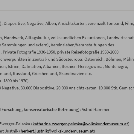
 Diapositive, Negative, Alben, Ansichtskarten, vereinzelt Tonband, Film
 Handwerk, Alltagskultur, volkskundlichen Exkursionen, Landwirtschaf
le Sammlungen und extern), Vereinsleben/Veranstaltungen des
Private Fotografie 1930-1950, private Reisefotografie 1950-2000
chwerpunkten in Zentral- und Südosteuropa: Österreich, Böhmen, Mähr
ien, Istrien, Dalmatien, Albanien, Bosnien-Herzegowina, Montenegro,
nland, Russland, Griechenland, Skandinavien etc.
. 1890 bis 1970)
0 Negative, 30.000 Diapositive, 20.000 Ansichtskarten, 10.000 Stk. Gemisc
Forschung, konservatorische Betreuung):
Astrid Hammer
Zwerger-Pelaska (
katharina.zwerger-peleska@volkskundemuseum.at
)
rt Justnik (
herbert.justnik@volkskundemuseum.at
)