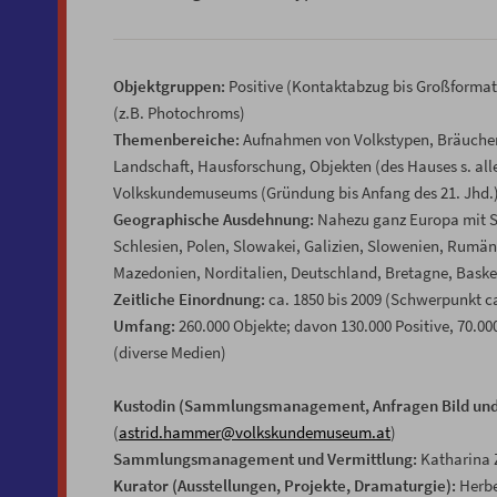
Objektgruppen:
Positive (Kontaktabzug bis Großformat),
(z.B. Photochroms)
Themenbereiche:
Aufnahmen von Volkstypen, Bräuchen,
Landschaft, Hausforschung, Objekten (des Hauses s. al
Volkskundemuseums (Gründung bis Anfang des 21. Jhd.). 
Geographische Ausdehnung:
Nahezu ganz Europa mit S
Schlesien, Polen, Slowakei, Galizien, Slowenien, Rumän
Mazedonien, Norditalien, Deutschland, Bretagne, Baske
Zeitliche Einordnung:
ca. 1850 bis 2009 (Schwerpunkt ca
Umfang:
260.000 Objekte; davon 130.000 Positive, 70.00
(diverse Medien)
Kustodin (Sammlungsmanagement, Anfragen Bild und 
(
astrid.hammer@volkskundemuseum.at
)
Sammlungsmanagement und Vermittlung:
Katharina 
Kurator (Ausstellungen, Projekte, Dramaturgie):
Herbe