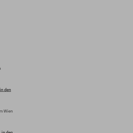
n
in den
um Wien
,
in den