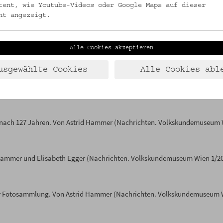
n physischen Findmittel/Sammlungsverzeichnisse in einer einfachen D
tent, wie Youtube-Videos oder Google Maps auf dieser
ch ist das Erstellen eines Archives zur Fotosammlung. Auch hier liegen ber
ht angezeigt.
Alle Cookies akzeptieren
UNG
usgewählte Cookies
Alle Cookies abl
 ­Fotosammlung. Von Ulrike Haidinger (Nachrichten. Volkskundemuseum Wi
ckt nach 127 Jahren. Von Astrid Hammer (Nachrichten. Volkskundemuseum
id Hammer und Elisabeth Egger (Nachrichten. Volkskundemuseum Wien 1/2
 der Fotosammlung. Von Astrid Hammer (Nachrichten. Volkskundemuseum