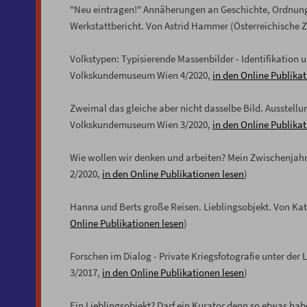
"Neu eintragen!" Annäherungen an Geschichte, Ordnu
Werkstattbericht. Von Astrid Hammer (Österreichische Ze
Volkstypen: Typisierende Massenbilder - Identifikation 
Volkskundemuseum Wien 4/2020,
in den Online Publikat
Zweimal das gleiche aber nicht dasselbe Bild. Ausstell
Volkskundemuseum Wien 3/2020,
in den Online Publikat
Wie wollen wir denken und arbeiten? Mein Zwischenja
2/2020,
in den Online Publikationen lesen
)
Hanna und Berts große Reisen. Lieblingsobjekt. Von K
Online Publikationen lesen
)
Forschen im Dialog - Private Kriegsfotografie unter d
3/2017,
in den Online Publikationen lesen
)
Ein Lieblingsobjekt? Darf ein Kurator denn so etwas ha