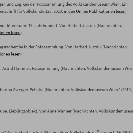
ngen und Logiken der Fotosammlung des Volkskundemuseum Wien. Ein
itschrift für Volkskunde 123, 2020,
in den Online Publikationen lesen
)
und Differenz im 19. Jahrhundert. Von Herbert Justnik (Nachrichten.
ionen lesen
)
ungsrecherche in der Fotosammlung. Von Herbert Justnik (Nachrichten.
ionen lesen
)
hr: Astrid Hammer, Fotosammlung (Nachrichten. Volkskundemuseum Wie
atharina Zwerger-Peleska (Nachrichten. Volkskundemuseum Wien 1/2019,
er Lupe. Lieblingsobjekt. Von Anne Wanner (Nachrichten. Volkskundemuse
ben? Von Herbert Justnik (Nachrichten. Volkskunde in Österreich 1+2/2015