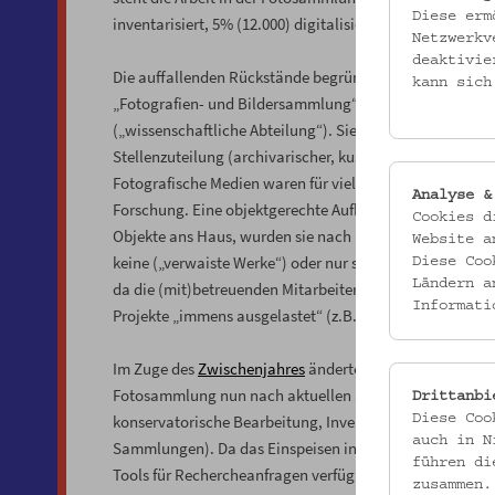
Diese erm
inventarisiert, 5% (12.000) digitalisiert und 2% (6.000)
Netzwerkv
deaktivie
Die auffallenden Rückstände begründen sich durch mehre
kann sich
„Fotografien- und Bildersammlung“ „Neben“sammlung u
(„wissenschaftliche Abteilung“). Sie wurde ab Gründung
Stellenzuteilung (archivarischer, kustodischer oder kons
Fotografische Medien waren für viele Jahrzehnte vorran
Analyse &
Forschung. Eine objektgerechte Aufbewahrung rückte i
Cookies d
Objekte ans Haus, wurden sie nach Übergabe an die Foto
Website a
keine („verwaiste Werke“) oder nur sehr eingeschränkte I
Diese Coo
Ländern a
da die (mit)betreuenden MitarbeiterInnen durch Forsch
Informati
Projekte „immens ausgelastet“ (z.B. ÖZV 67/18, 1964, S.
Im Zuge des
Zwischenjahres
änderte sich dies, unterstü
Fotosammlung nun nach aktuellen Sammlungskriterien au
Drittanbi
konservatorische Bearbeitung, Inventarisieren des Best
Diese Coo
auch in N
Sammlungen). Da das Einspeisen in die Museumsdatenb
führen di
Tools für Rechercheanfragen verfügbar gemacht: durch D
zusammen.