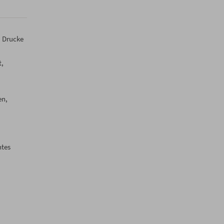
, Drucke
t,
en,
htes