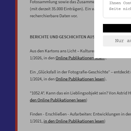
Fotosammlung sowie das Zusammentragen aller weitere
Ihnen Con
(mit derzeit 35.000 Einträgen). Ein weiterer Arbeitsberei
Seite nic
recherchierbare Daten vor.
BERICHTE UND GESCHICHTEN AUS DER FOTOSAMML
Nur a
Aus den Kartons ans Licht –­ Kulturerbe digital in der
1/2026, in den
Online Publikationen lesen
).
Ein „Glücksfall in der Fotografie-Geschichte“ – entde
1/2024, in den
Online Publikationen lesen
).
"1052 A". Kann das ein Lieblingsobjekt sein? Von Astr
den Online Publikationen lesen
)
Finden - Erschließen - Aufarbeiten: Entwicklungen in
1/2021,
in den Online Publikationen lesen
)