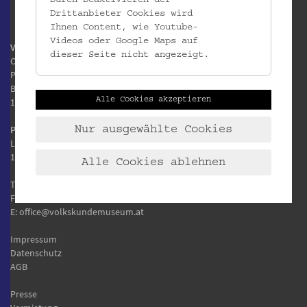
Drittanbieter Cookies wird
Ihnen Content, wie Youtube-
Videos oder Google Maps auf
Volkskundemuseum Wien
dieser Seite nicht angezeigt.
Otto Wagner Areal
Pavillon 1
Baumgartner Höhe 1
Alle Cookies akzeptieren
1140 Wien
Postanschrift:
Nur ausgewählte Cookies
Laudongasse 15-19
1080 Wien
Alle Cookies ablehnen
T:
+43 1 406 89 05
F: +43 1 406 89 05.88
E:
office@volkskundemuseum.at
Impressum
Datenschutz
AGB
Presse