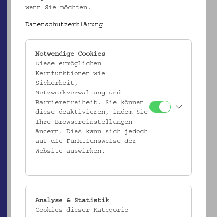
wenn Sie möchten.
Datenschutzerklärung
Ergebnisliste (2)
Notwendige Cookies
Diese ermöglichen
Kernfunktionen wie
Sicherheit,
Netzwerkverwaltung und
Barrierefreiheit. Sie können
diese deaktivieren, indem Sie
Ihre Browsereinstellungen
ändern. Dies kann sich jedoch
ÖMV/78.673
auf die Funktionsweise der
Textileinsatz mit Goldstickerei und Lochspitze
Website auswirken.
_MEHR
Analyse & Statistik
Cookies dieser Kategorie