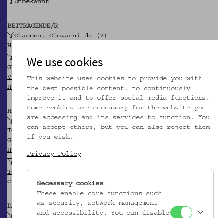
Unbekannt
BEITRAGENDE/R
Giacomo, Giovanni de (?)
HSA-Thesaurus
We use cookies
Universitätsbibliothek Graz
GND
VIAF
This website uses cookies to provide you with
HSA-Thesaurus
the best possible content, to continuously
improve it and to offer social media functions.
Some cookies are necessary for the website you
HERKUNFT
are accessing and its services to function. You
Tarent
can accept others, but you can also reject them
TGN
if you wish.
GEONAMES
HSA-Thesaurus
Privacy Policy
Tarent (Provinz)
TGN
GEONAMES
Necessary cookies
These enable core functions such
as security, network management
DATIERUNG
and accessibility. You can disable
Ende 19. Jh.