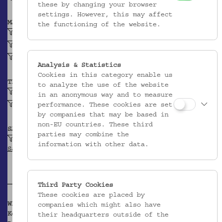
these by changing your browser
settings. However, this may affect
MATERIAL
the functioning of the website.
Buchenholz
Messingblech
Eisennagel
Analysis & Statistics
Cookies in this category enable us
TECHNIK
to analyze the use of the website
gedrechselt (Holz)
in an anonymous way and to measure
gebogen (Metall)
performance. These cookies are set
by companies that may be based in
non-EU countries. These third
SAMMLUNG
parties may combine the
Schuchardt, Hugo: Belegsammlung zur
information with other data.
Sachwortforschung
Third Party Cookies
These cookies are placed by
WEITERFÜHRENDE INFORMATIONEN
companies which might also have
Korrespondenz im Hugo-Schuchardt-Archiv:
their headquarters outside of the