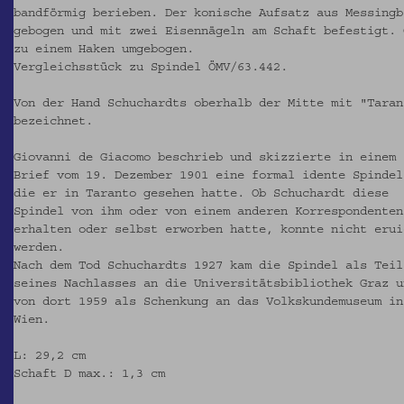
bandförmig berieben. Der konische Aufsatz aus Messingb
gebogen und mit zwei Eisennägeln am Schaft befestigt. 
zu einem Haken umgebogen.
Vergleichsstück zu Spindel ÖMV/63.442.
Von der Hand Schuchardts oberhalb der Mitte mit "Taran
bezeichnet.
Giovanni de Giacomo beschrieb und skizzierte in einem
Brief vom 19. Dezember 1901 eine formal idente Spindel
die er in Taranto gesehen hatte. Ob Schuchardt diese
Spindel von ihm oder von einem anderen Korrespondenten
erhalten oder selbst erworben hatte, konnte nicht erui
werden.
Nach dem Tod Schuchardts 1927 kam die Spindel als Teil
seines Nachlasses an die Universitätsbibliothek Graz u
von dort 1959 als Schenkung an das Volkskundemuseum in
Wien.
L: 29,2 cm
Schaft D max.: 1,3 cm