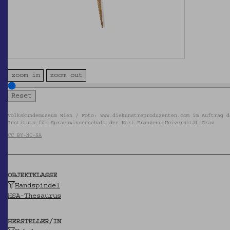
zoom in
zoom out
Volkskundemuseum Wien / Foto: www.diekunstreproduzenten.com im Auftrag d
Instituts für Sprachwissenschaft der Karl-Franzens-Universität Graz
CC BY-NC-SA
OBJEKTKLASSE
Handspindel
HSA-Thesaurus
HERSTELLER/IN