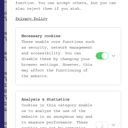
function. You can accept others, but you can
also reject them if you wish.
OBJEKTKLASSE
Privacy Policy
Zierdeckchen
HERSTELLER/IN
Necessary cookies
Unbekannt
These enable core functions such
as security, network management
and accessibility. You can
BEITRAGENDE/R
disable these by changing your
Krpata, Margit Z
browser settings. However, this
may affect the functioning of
HERKUNFT
the website.
Zypern
TGN
GEONAMES
Nikosia
Analysis & Statistics
TGN
Cookies in this category enable
GEONAMES
us to analyze the use of the
website in an anonymous way and
to measure performance. These
DATIERUNG