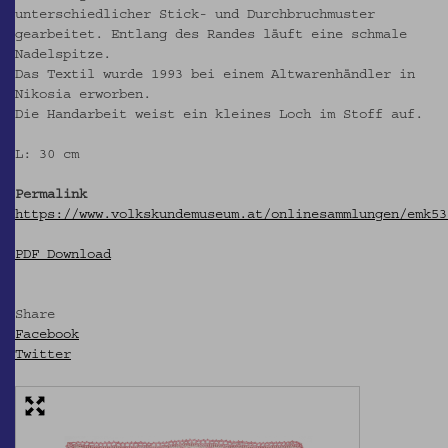
unterschiedlicher Stick- und Durchbruchmuster
gearbeitet. Entlang des Randes läuft eine schmale
Nadelspitze.
Das Textil wurde 1993 bei einem Altwarenhändler in
Nikosia erworben.
Die Handarbeit weist ein kleines Loch im Stoff auf.
L: 30 cm
Permalink
https://www.volkskundemuseum.at/onlinesammlungen/emk53
PDF Download
Share
Facebook
Twitter