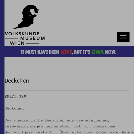
Navb
Deckchen
EMK/5.320
Deckchen
Das quadratische Deckchen aus cremefarbenem,
leinwandbindigem Leinenstoff ist mit rosarotem
Baumwollgarn bestickt. Über alle vier Ecken sind Bände