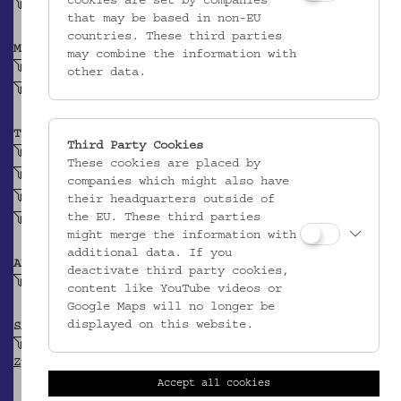
cookies are set by companies
Vor 1993
that may be based in non-EU
countries. These third parties
MATERIAL
may combine the information with
Leinen
other data.
Baumwolle
TECHNIK
Third Party Cookies
Leinwandbindiges Gewebe
These cookies are placed by
Lefkara-Spitze
companies which might also have
Doppeldurchbruch
their headquarters outside of
the EU. These third parties
Nadelspitze
might merge the information with
additional data. If you
ABBILDUNG
deactivate third party cookies,
Geometrisches Motiv
content like YouTube videos or
Google Maps will no longer be
displayed on this website.
SAMMLUNG
Krpata, Margit Z: Ethnografische Objekte aus
Zypern
Accept all cookies