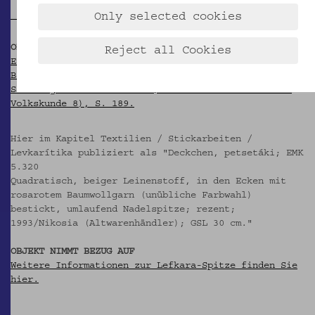
Only selected cookies
OBJEKT WIRD ZITIERT IN
Reject all Cookies
Ethnographisches Museum Schloß Kittsee (Hg.): Das
Blatt im Meer. Zypern in österreichischen
Sammlungen. Kittsee 1997 (= Kittseer Schriften zur
Volkskunde 8), S. 189.
Hier im Kapitel Textilien / Stickarbeiten /
Levkarítika publiziert als "Deckchen, petsetáki; EMK
5.320
Quadratisch, beiger Leinenstoff, in den Ecken mit
rosarotem Baumwollgarn (unübliche Farbwahl)
bestickt, umlaufend Nadelspitze; rezent;
1993/Nikosia (Altwarenhändler); GSL 30 cm."
OBJEKT NIMMT BEZUG AUF
Weitere Informationen zur Lefkara-Spitze finden Sie
hier.