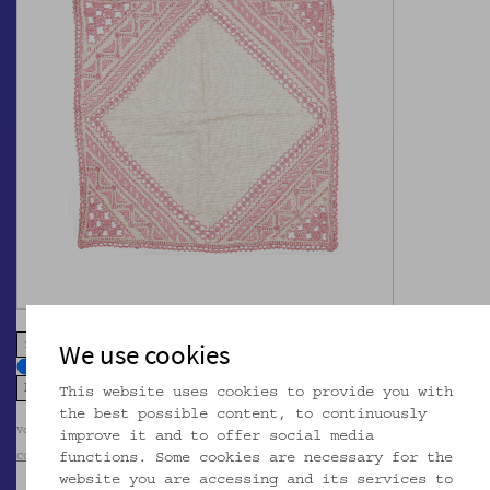
We use cookies
zoom in
zoom out
This website uses cookies to provide you with
the best possible content, to continuously
Volkskundemuseum Wien
improve it and to offer social media
functions. Some cookies are necessary for the
CC BY-NC-SA
website you are accessing and its services to