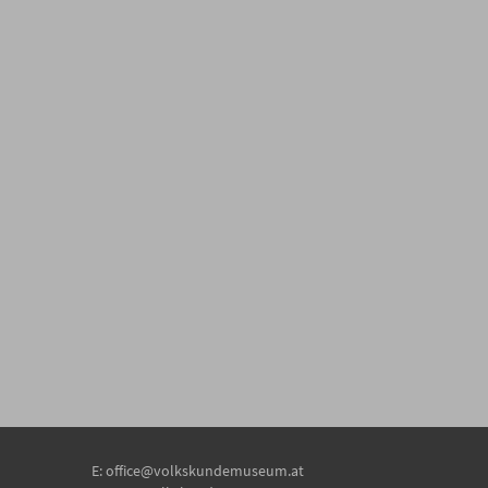
E:
office@volkskundemuseum.at