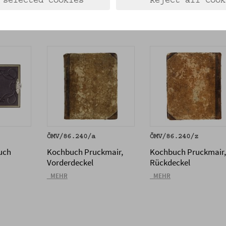
 selected cookies
Reject all Cook
ÖMV/86.240/a
ÖMV/86.240/z
uch
Kochbuch Pruckmair,
Kochbuch Pruckmair
Vorderdeckel
Rückdeckel
_MEHR
_MEHR