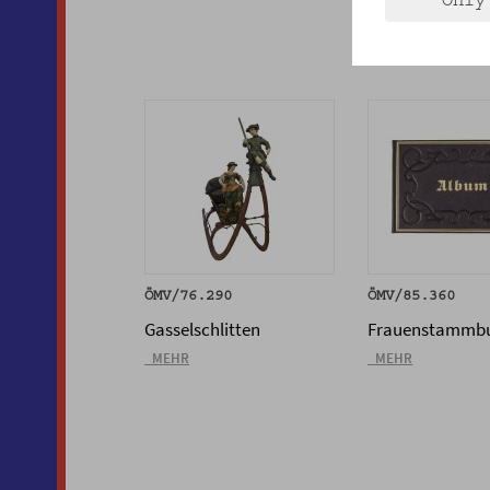
Only
ÖMV/76.290
ÖMV/85.360
Gasselschlitten
Frauenstammb
_MEHR
_MEHR