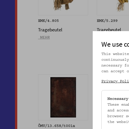
EMK/4.805
EMK/5.299
Tragebeutel
Tragebeutel
_MEHR
_MEHR
We use c
This website
continuously
necessary fo
can accept o
Privacy Poli
Necessary
These ena
and acces
browser s
the websi
ÖMV/13.658/t001a
ÖMV/13.658/t0