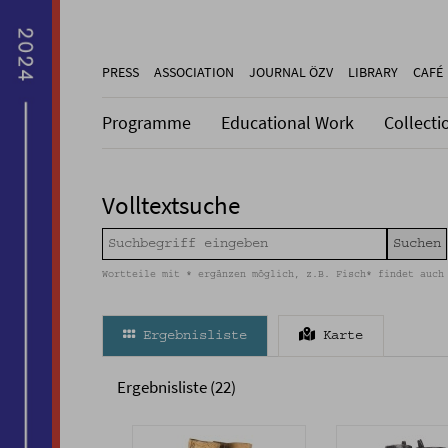
PRESS
ASSOCIATION
JOURNAL ÖZV
LIBRARY
CAFÉ
Programme
Educational Work
Collecti
Volltextsuche
Wortteile mit * ergänzen möglich, z.B. Fisch* findet auch
Ergebnisliste
Karte
Ergebnisliste (22)