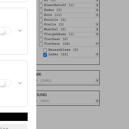
Ei [1]
Eiweißstoff [1]
Feder [2]
Horn [11]
Koralle [2]
Kralle [1]
Muschel [2]
Tiergehäuse [1]
Tierhaar [2]
Tierhaut [24]
Hausenblase [2]
Leder [22]
TECHNIK
Gesamt [2082]
ABBILDUNG
Gesamt [950]