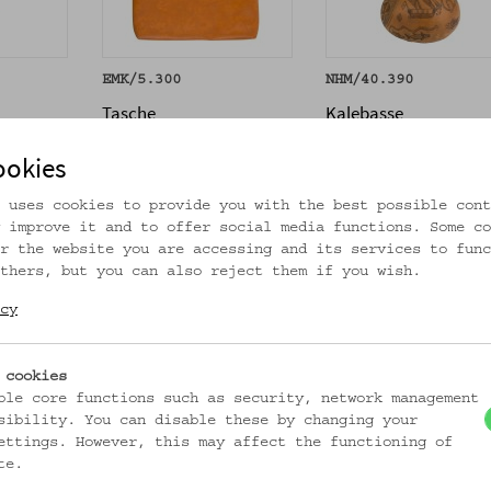
EMK/5.300
NHM/40.390
Tasche
Kalebasse
_MEHR
_MEHR
ookies
 uses cookies to provide you with the best possible cont
 improve it and to offer social media functions. Some co
r the website you are accessing and its services to func
thers, but you can also reject them if you wish.
cy
 cookies
ble core functions such as security, network management
sibility. You can disable these by changing your
ettings. However, this may affect the functioning of
te.
03z
ÖMV/13.948
ÖMV/36.665