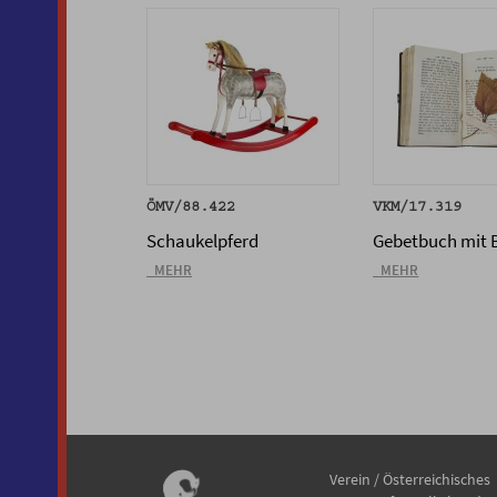
ÖMV/88.422
VKM/17.319
Schaukelpferd
Gebetbuch mit 
_MEHR
_MEHR
Verein / Österreichisches