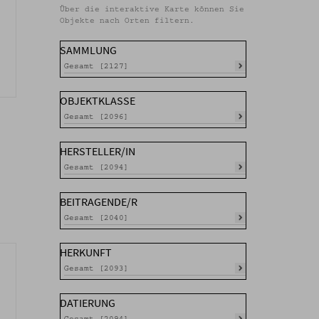
Über die interaktive Karte können Sie
Objekte nach Orten filtern.
SAMMLUNG
Gesamt [2127]
OBJEKTKLASSE
Gesamt [2096]
HERSTELLER/IN
Gesamt [2094]
BEITRAGENDE/R
Gesamt [2040]
HERKUNFT
Gesamt [2093]
DATIERUNG