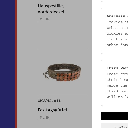
Hauspostille,
Hauspostille, R
Vorderdeckel
_MEHR
Analysis 
_MEHR
Cookies i
website i
cookies a
countries
other dat
Third Par
These coo
their hea
merge the
third par
will no l
ÖMV/42.841
ÖMV/63.490
Festtagsgürtel
Dreschflegel
_MEHR
_MEHR