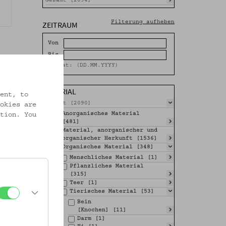
Gesamt [2094]
ZEITRAUM
Filterung aufheben
Von
Bis
Format: (DD.MM.YYYY)
MATERIAL
ent, to
Gesamt [2090]
okies are
Anorganisches Material
tion. You
[481]
Material, anorganischer und
organischer Herkunft [1536]
Organisches Material [348]
Menschliches Material [1]
Pflanzliches Material
[315]
Teer [1]
Tierisches Material [53]
Bein
[Knochen] [11]
Darm [1]