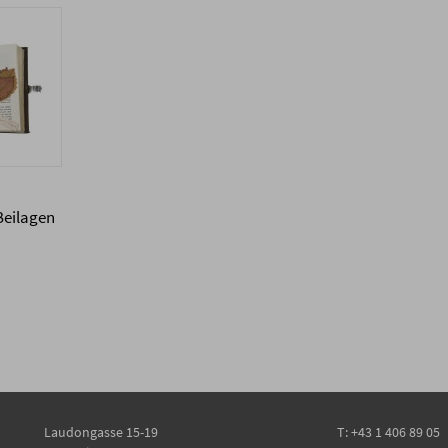
Beilagen
Laudongasse 15-19
T:
+43 1 406 89 05