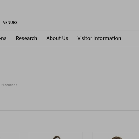
VENUES
ons
Research
About Us
Visitor Information
 Fischnetz