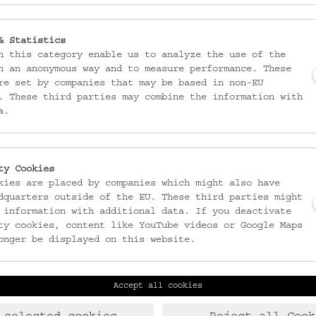
ückdeckel
Federkielgürtel
Gehänge für einen
Frauengürtel
_MEHR
& Statistics
_MEHR
n this category enable us to analyze the use of the
n an anonymous way and to measure performance. These
re set by companies that may be based in non-EU
. These third parties may combine the information with
a.
ty Cookies
kies are placed by companies which might also have
dquarters outside of the EU. These third parties might
 information with additional data. If you deactivate
ty cookies, content like YouTube videos or Google Maps
onger be displayed on this website.
ÖMV/63.491
ÖMV/65.124
Dreschflegel
Lederhose
Accept all cookies
_MEHR
_MEHR