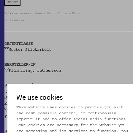
Volkskundemuseum Wien / Foto: Christa Knott
CC BY-NC-SA
OBJEKTKLASSE
Muster Stickarbeit
HERSTELLER/IN
Flüchtling, ruthenisch
BEITRAGENDE/R
k.k. Ministerium des Innern
We use cookies
GND
VIAF
This website uses cookies to provide you with
Verwertungsstelle für Sachgüter der
the best possible content, to continuously
Flüchtlingsfürsorge
improve it and to offer social media functions.
Some cookies are necessary for the website you
are accessing and its services to function. You
HERKUNFT