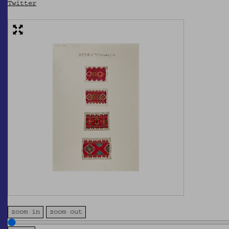
Twitter
zoom in
zoom out