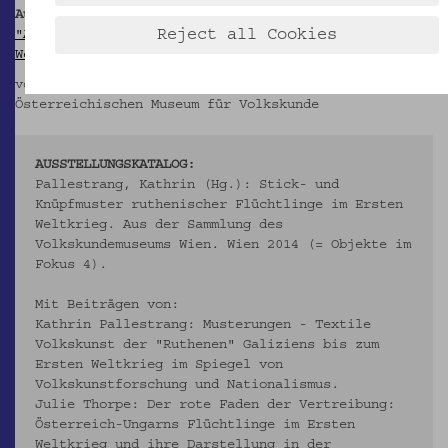
Ausstellung:
Reject all Cookies
"Arbeiten ruthenischer Flüchtlinge im Ersten
Weltkrieg: Stick- und Knüpfmusterstücke"
von 30. April bis 2. November 2014 im
Österreichischen Museum für Volkskunde
AUSSTELLUNGSKATALOG:
Pallestrang, Kathrin (Hg.): Stick- und
Knüpfmuster ruthenischer Flüchtlinge im Ersten
Weltkrieg. Aus der Sammlung des
Volkskundemuseums Wien. Wien 2014 (= Objekte im
Fokus 4).
Mit Beiträgen von:
Kathrin Pallestrang: Musterungen - Textile
Volkskunst der "Ruthenen" Galiziens bis zum
Ersten Weltkrieg im Spiegel von
Volkskunstforschung und Nationalismus.
Julie Thorpe: Der rote Faden der Vertreibung:
Österreich-Ungarns Flüchtlinge im Ersten
Weltkrieg und ihre Darstellung in der