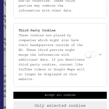
non-EU countries. These third
Kreuznahtstich, geschlossener
parties may combine the
information with other data.
ABBILDUNG
Geometrisches Motiv
Florales Motiv, stilisiert
Third Party Cookies
These cookies are placed by
SAMMLUNG
companies which might also have
Stick- und Knüpfmuster ruthenischer
their headquarters outside of the
Flüchtlinge im Ersten Weltkrieg
EU. These third parties might
merge the information with
additional data. If you deactivate
third party cookies, content like
YouTube videos or Google Maps will
no longer be displayed on this
OBJEKT WIRD ZITIERT IN
website.
Pallestrang, Kathrin (Hg.): Stick- und Knüpfmuster
ruthenischer Flüchtlinge im Ersten Weltkrieg. Aus
der Sammlung des Volkskundemuseums Wien. Wien 2014,
Accept all cookies
S. 78.
Only selected cookies
WEITERFÜHRENDE INFORMATIONEN