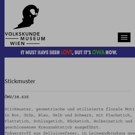
Navb
Stickmuster
ÖMV/38.635
Stickmuster, geometrische und stilisierte florale Moti
in Rot, Grün, Blau, Gelb und Schwarz, mit Flachstich,
Plattstich, Schlingstich, Rückstich, Holbeinstich und
geschlossenem Kreuznahtstich ausgeführt.
Trägerstoff aus Zellulosefaser, in Leinwandbindung gew