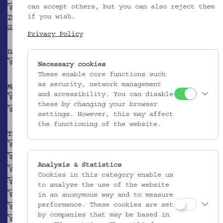
can accept others, but you can also reject them
Gmünd
if you wish.
TGN
GEONAMES
Privacy Policy
DATIERUNG
1914-1915
Necessary cookies
These enable core functions such
as security, network management
MATERIAL
and accessibility. You can disable
Zellulosische Faser
these by changing your browser
Baumwollgarn
settings. However, this may affect
the functioning of the website.
TECHNIK
Leinwandbindiges Gewebe
Stickarbeit
Analysis & Statistics
Flachstich
Cookies in this category enable us
Plattstich
to analyze the use of the website
Schlingstich
in an anonymous way and to measure
performance. These cookies are set
Rückstich
by companies that may be based in
Holbeinstich