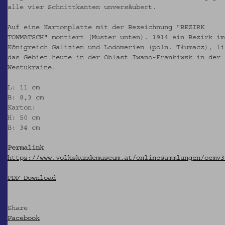
alle vier Schnittkanten unversäubert.
Auf eine Kartonplatte mit der Bezeichnung "BEZIRK
TOWMATSCH" montiert (Muster unten). 1914 ein Bezirk im
Königreich Galizien und Lodomerien (poln. Tłumacz), li
das Gebiet heute in der Oblast Iwano-Frankiwsk in der
Westukraine.
L: 11 cm
B: 8,3 cm
Karton:
H: 50 cm
B: 34 cm
Permalink
https://www.volkskundemuseum.at/onlinesammlungen/oemv3
PDF Download
Share
Facebook