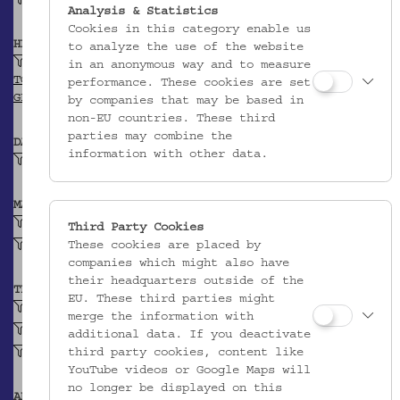
Justitz, Bernhard
Analysis & Statistics
Cookies in this category enable us
HERKUNFT
to analyze the use of the website
Gmunden
in an anonymous way and to measure
TGN
performance. These cookies are set
GEONAMES
by companies that may be based in
non-EU countries. These third
parties may combine the
DATIERUNG
information with other data.
Um 1750
MATERIAL
Keramik
Third Party Cookies
These cookies are placed by
Fayence
companies which might also have
their headquarters outside of the
TECHNIK
EU. These third parties might
Plattentechnik (Keramik)
merge the information with
bemalt (Keramik)
additional data. If you deactivate
third party cookies, content like
glasiert (Keramik)
YouTube videos or Google Maps will
no longer be displayed on this
ABBILDUNG