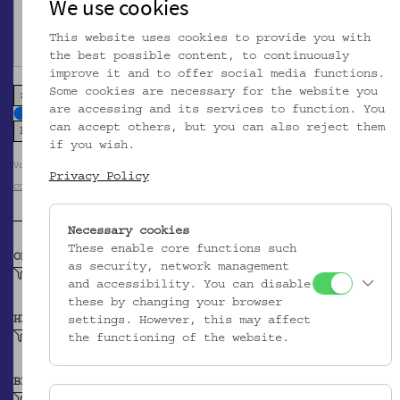
We use cookies
This website uses cookies to provide you with
the best possible content, to continuously
improve it and to offer social media functions.
Some cookies are necessary for the website you
zoom in
zoom out
are accessing and its services to function. You
can accept others, but you can also reject them
if you wish.
Volkskundemuseum Wien / Foto: Christa Knott
Privacy Policy
CC BY-NC-SA
Necessary cookies
These enable core functions such
OBJEKTKLASSE
as security, network management
Schreibzeug
and accessibility. You can disable
these by changing your browser
HERSTELLER/IN
settings. However, this may affect
Unbekannt
the functioning of the website.
BEITRAGENDE/R