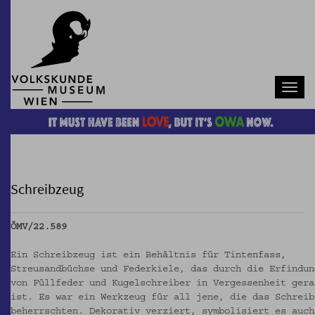
Navb
Schreibzeug
ÖMV/22.589
Ein Schreibzeug ist ein Behältnis für Tintenfass,
Streusandbüchse und Federkiele, das durch die Erfindun
von Füllfeder und Kugelschreiber in Vergessenheit gera
ist. Es war ein Werkzeug für all jene, die das Schreib
beherrschten. Dekorativ verziert, symbolisiert es auch