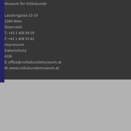
Museum für Volkskunde
Laudongasse 15-19
1080 Wien
Österreich
T:
+43 1 406 89 05
F: +43 1 408 53 42
Impressum
Datenschutz
AGB
E:
office@volkskundemuseum.at
W:
www.volkskundemuseum.at