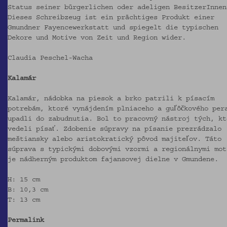
Status seiner bürgerlichen oder adeligen BesitzerInnen
Dieses Schreibzeug ist ein prächtiges Produkt einer
Gmundner Fayencewerkstatt und spiegelt die typischen
Dekore und Motive von Zeit und Region wider.
Claudia Peschel-Wacha
Kalamár
Kalamár, nádobka na piesok a brko patrili k písacím
potrebám, ktoré vynájdením plniaceho a guľôčkového per
upadli do zabudnutia. Bol to pracovný nástroj tých, kt
vedeli písať. Zdobenie súpravy na písanie prezrádzalo
meštiansky alebo aristokratický pôvod majiteľov. Táto
súprava s typickými dobovými vzormi a regionálnymi mot
je nádherným produktom fajansovej dielne v Gmundene.
H: 15 cm
B: 10,3 cm
T: 13 cm
Permalink