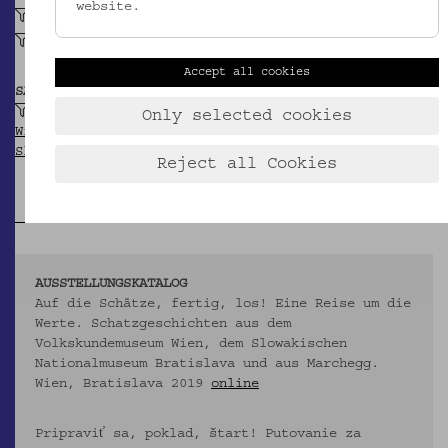
website.
Florales Motiv, stilisiert
Gebäude
Accept all cookies
SAMMLUNG
Schatzgeschichten aus dem Volkskundemuseum
Only selected cookies
Wien (Treasures - EU-Projekt INTERREG V-A
Slowakei-Österreich)
Reject all Cookies
AUSSTELLUNGSKATALOG
Auf die Schätze, fertig, los! Eine Reise um die
Werte. Schatzgeschichten aus dem
Volkskundemuseum Wien, dem Slowakischen
Nationalmuseum Bratislava und aus Marchegg.
Wien, Bratislava 2019
online
Pripraviť sa, poklad, štart! Putovanie za