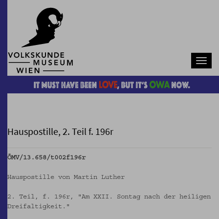
Navb
Hauspostille, 2. Teil f. 196r
ÖMV/13.658/t002f196r
Hauspostille von Martin Luther
2. Teil, f. 196r, "Am XXII. Sontag nach der heiligen
Dreifaltigkeit."