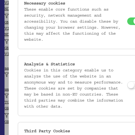
VIAF
Necessary cookies
NDB/ADB
These enable core functions such as
security, network management and
Poach, Andreas (?)
accessibility. You can disable these by
GND
changing your browser settings. However,
VIAF
this may affect the functioning of the
NDB/ADB
website.
Richtzenhan, Donat (?)
GND
VIAF
Analysis & Statistics
BEITRAGENDE/R
Cookies in this category enable us to
Hausotter, Alexander
analyze the use of the website in an
anonymous way and to measure performance.
These cookies are set by companies that
HERKUNFT
may be based in non-EU countries. These
Jena (?)
third parties may combine the information
TGN
with other data.
GEONAMES
Kravařsko (Region)
GEONAMES
Third Party Cookies