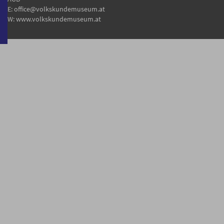
E:
office@volkskundemuseum.at
W:
www.volkskundemuseum.at