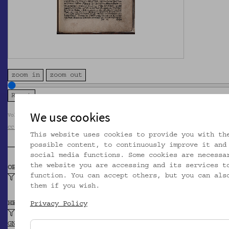
zoom in
zoom out
We use cookies
Volkskundemuseum Wien
CC BY-NC-SA
This website uses cookies to provide you with th
possible content, to continuously improve it and
social media functions. Some cookies are necessa
the website you are accessing and its services t
OBJEKTKLASSE
function. You can accept others, but you can als
Hauspostille, evangelische
them if you wish.
HERSTELLER/IN
Privacy Policy
Luther, Martin
GND