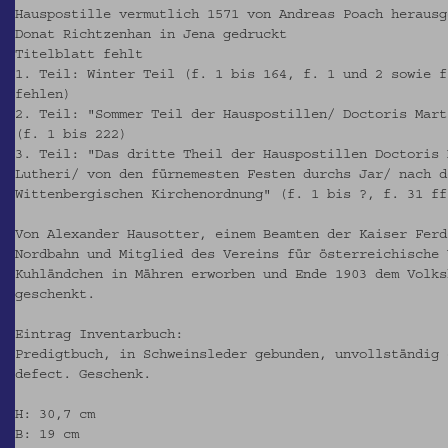
Hauspostille vermutlich 1571 von Andreas Poach herausg
Donat Richtzenhan in Jena gedruckt
Titelblatt fehlt
1. Teil: Winter Teil (f. 1 bis 164, f. 1 und 2 sowie f
fehlen)
2. Teil: "Sommer Teil der Hauspostillen/ Doctoris Mart
(f. 1 bis 222)
3. Teil: "Das dritte Theil der Hauspostillen Doctoris 
Lutheri/ von den fürnemesten Festen durchs Jar/ nach d
Wittenbergischen Kirchenordnung" (f. 1 bis ?, f. 31 ff
Von Alexander Hausotter, einem Beamten der Kaiser Ferd
Nordbahn und Mitglied des Vereins für österreichische 
Kuhländchen in Mähren erworben und Ende 1903 dem Volks
geschenkt.
Eintrag Inventarbuch:
Predigtbuch, in Schweinsleder gebunden, unvollständig 
defect. Geschenk.
H: 30,7 cm
B: 19 cm