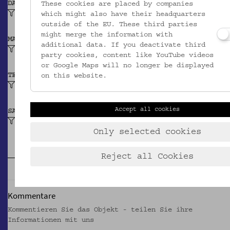
DATIERUNG
These cookies are placed by companies
Vermutlich 1571
which might also have their headquarters
outside of the EU. These third parties
might merge the information with
MATERIAL
additional data. If you deactivate third
Papier
party cookies, content like YouTube videos
or Google Maps will no longer be displayed
TECHNIK
on this website.
Buchdruck
Accept all cookies
SAMMLUNG
Gedrucktes: Hauspostille von Martin Luther
Only selected cookies
Reject all Cookies
Kommentare
Kommentieren Sie das Objekt - teilen Sie ihre
Informationen mit uns