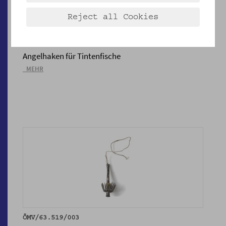
Reject all Cookies
ÖMV/63.519/002
Angelhaken für Tintenfische
_MEHR
ÖMV/63.519/003