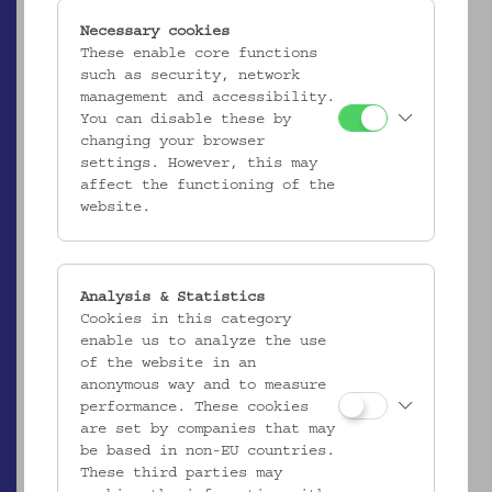
Necessary cookies
These enable core functions
such as security, network
management and accessibility.
You can disable these by
changing your browser
settings. However, this may
affect the functioning of the
website.
Analysis & Statistics
ÖMV/63.518
Cookies in this category
Angelhaken für Tintenfische
enable us to analyze the use
_MEHR
of the website in an
anonymous way and to measure
performance. These cookies
are set by companies that may
be based in non-EU countries.
These third parties may