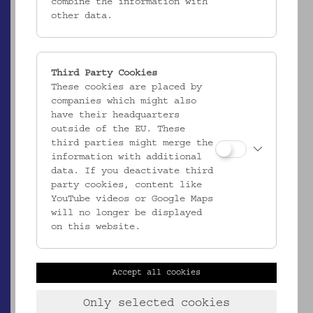
combine the information with
other data.
Third Party Cookies
These cookies are placed by
companies which might also
have their headquarters
ÖMV/63.519/001
outside of the EU. These
Angelhaken für Tintenfische
third parties might merge the
information with additional
_MEHR
data. If you deactivate third
party cookies, content like
YouTube videos or Google Maps
will no longer be displayed
on this website.
Accept all cookies
Only selected cookies