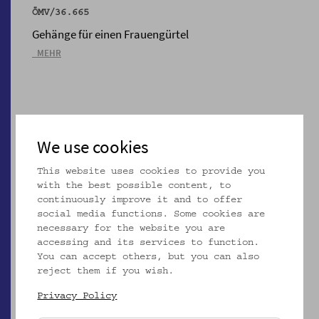
ÖMV/36.665
Gehänge für einen Frauengürtel
_MEHR
We use cookies
This website uses cookies to provide you
with the best possible content, to
continuously improve it and to offer
social media functions. Some cookies are
necessary for the website you are
accessing and its services to function.
You can accept others, but you can also
ÖMV/60.906
reject them if you wish.
Schelle eines Wiener Schuhplattler-Vereines
Privacy Policy
_MEHR