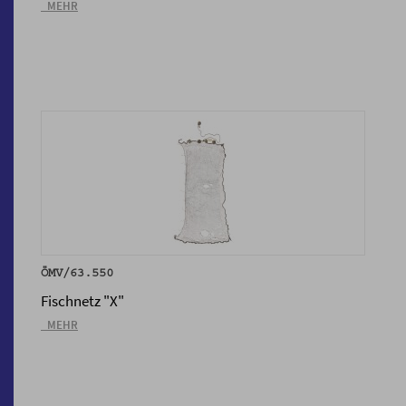
_MEHR
ÖMV/63.550
Fischnetz "X"
_MEHR