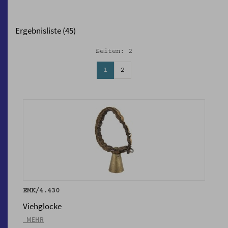
Ergebnisliste (45)
Seiten: 2
1
2
EMK/4.430
Viehglocke
_MEHR