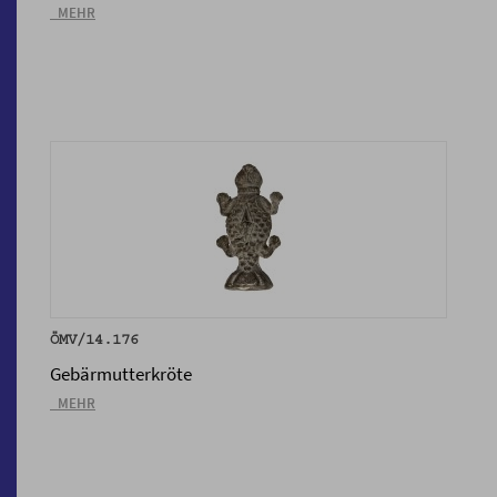
_MEHR
ÖMV/14.176
Gebärmutterkröte
_MEHR