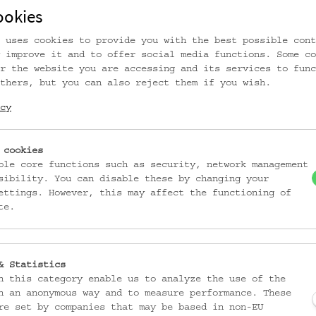
ookies
 uses cookies to provide you with the best possible cont
EMK/4.863
EMK/4.864
 improve it and to offer social media functions. Some co
r the website you are accessing and its services to func
Kopftuch
Kopftuch
thers, but you can also reject them if you wish.
_MEHR
_MEHR
cy
 cookies
ble core functions such as security, network management
sibility. You can disable these by changing your
ettings. However, this may affect the functioning of
te.
& Statistics
n this category enable us to analyze the use of the
n an anonymous way and to measure performance. These
re set by companies that may be based in non-EU
EMK/4.867
EMK/4.868