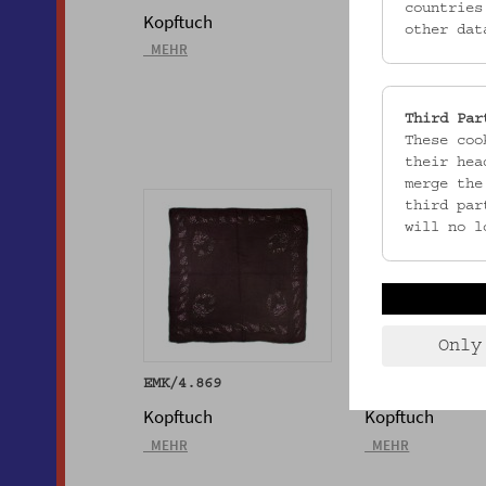
countries
Kopftuch
Kopftuch
other dat
_MEHR
_MEHR
Third Par
These coo
their hea
merge the
third par
will no l
Only
EMK/4.869
EMK/4.870
Kopftuch
Kopftuch
_MEHR
_MEHR