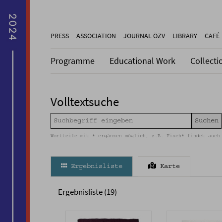
PRESS
ASSOCIATION
JOURNAL ÖZV
LIBRARY
CAFÉ
Programme
Educational Work
Collecti
Volltextsuche
Wortteile mit * ergänzen möglich, z.B. Fisch* findet auch
Ergebnisliste
Karte
Ergebnisliste (19)