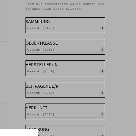
Über die interaktive Karte können Sie
Objekte nach Orten filtern.
SAMMLUNG
Gesamt [2127]
OBJEKTKLASSE
Gesamt [2096]
HERSTELLER/IN
Gesamt [2094]
BEITRAGENDE/R
Gesamt [2040]
HERKUNFT
Gesamt [2093]
DATIERUNG