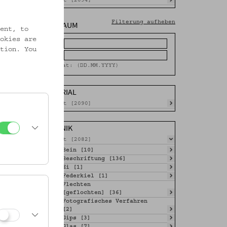
Gesamt [2094]
ZEITRAUM
Filterung aufheben
ent, to
okies are
Von
tion. You
Bis
Format: (DD.MM.YYYY)
MATERIAL
Gesamt [2090]
TECHNIK
Gesamt [2082]
Bein [10]
Beschriftung [136]
Ei [1]
Federkiel [1]
Flechten
[geflochten] [36]
Fotografisches Verfahren
[2]
Gips [3]
Glas [7]