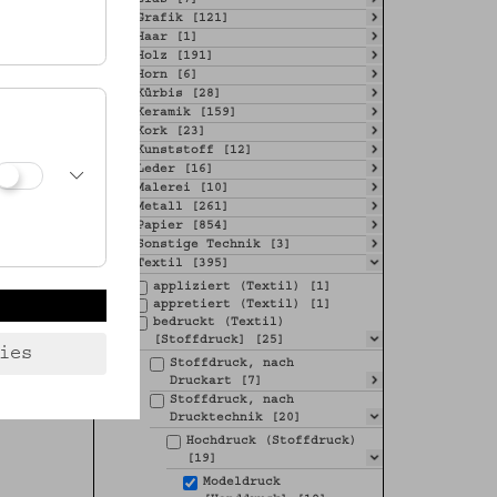
Grafik [121]
Haar [1]
Holz [191]
Horn [6]
Kürbis [28]
Keramik [159]
Kork [23]
Kunststoff [12]
Leder [16]
Malerei [10]
Metall [261]
Papier [854]
Sonstige Technik [3]
Textil [395]
appliziert (Textil) [1]
appretiert (Textil) [1]
bedruckt (Textil)
[Stoffdruck] [25]
ies
Stoffdruck, nach
Druckart [7]
Stoffdruck, nach
Drucktechnik [20]
Hochdruck (Stoffdruck)
[19]
Modeldruck