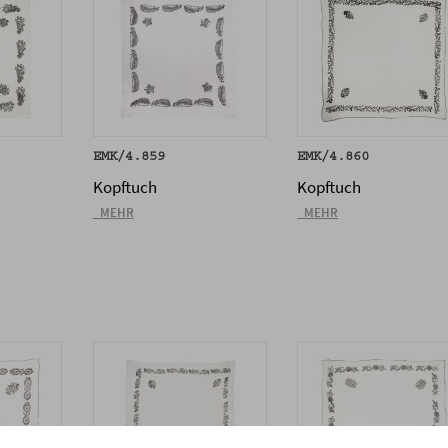
EMK/4.859
EMK/4.860
Kopftuch
Kopftuch
_MEHR
_MEHR