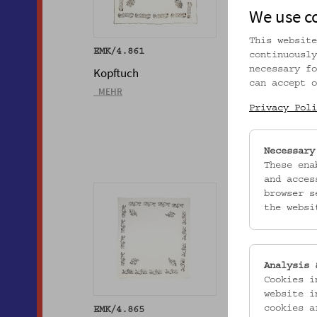
We use c
This website
EMK/4.861
EMK/4.862
continuously
necessary fo
Kopftuch
Kopftuch
can accept o
_MEHR
_MEHR
Privacy Poli
Necessary
These ena
and acces
browser s
the websi
Analysis 
Cookies i
website i
cookies a
EMK/4.865
EMK/4.866