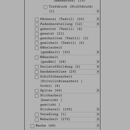
[Handdruck] [19]
Tiefdruck (Stoffdruck)
[1]
Färberei (Textil) [20]
Fadenherstellung [12]
geknotet (Textil) [4]
genetzt [31]
geschnitten (Textil) [3]
gewickelt (Textil) [6]
Häkelarbeit
[gehäkelt] [30]
Näharbeit
[genäht] [28]
Perlstoffbildung [6]
Randabschluss [29]
Schiffchenarbeit
[Frivolitätenarbeit |
Occhi] [4]
Spitze [66]
Stickarbeit
[bestickt |
gestickt |
Stickerei] [195]
Veredlung [1]
Webarbeit [270]
Wachs [48]