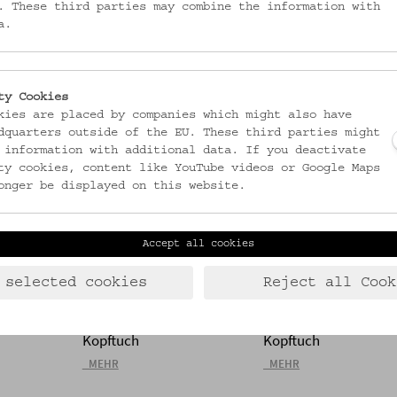
. These third parties may combine the information with
Kopftuch
Kopftuch
a.
_MEHR
_MEHR
ty Cookies
kies are placed by companies which might also have
dquarters outside of the EU. These third parties might
 information with additional data. If you deactivate
ty cookies, content like YouTube videos or Google Maps
onger be displayed on this website.
Accept all cookies
 selected cookies
Reject all Cook
EMK/4.872
EMK/4.873
Kopftuch
Kopftuch
_MEHR
_MEHR