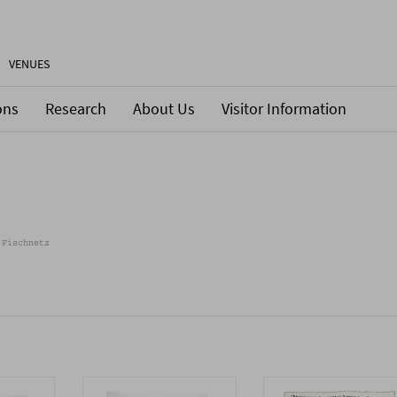
VENUES
ons
Research
About Us
Visitor Information
 Fischnetz