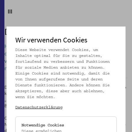
Pause
DEDIČSTVO MINULOSTI
Wir verwenden Cookies
Historickému diskurzu v Československu dlho
Diese Website verwendet Cookies, um
dominoval komunistický naratív, ktorý odôvodňoval
Inhalte optimal für Sie zu gestalten,
vyhnanie nemeckého obyvateľstva ako oprávnený a
fortlaufend zu verbessern und Funktionen
nevyhnutný krok. Tým bola téma vyriešená.
für soziale Medien anbieten zu können.
Einige Cookies sind notwendig, damit die
von Ihnen aufgerufene Seite und deren
Dienste funktionieren. Andere können Sie
Do roku 1989 tak na verejnosť neprenikli pokusy vystúpiť proti tejto
akzeptieren, diese aber auch ablehnen,
kontrole diskurzu – napr. koncom 70. rokov historik Ján Mlynárik
wenn Sie möchten.
„Danubius“ alebo skupina píšuca pod kolektívnym pseudonymom
Bohemus.
Datenschutzerklärung
Od roku 1989 sa k tejto téme môže slobodne vyjadriť každý.
Napriek tomu, či možno práve preto, predstavujú vysídlenie a jeho
Notwendige Cookies
dôsledky pre českú spoločnosť veľmi emotívnu tému.
Diese ermöglichen