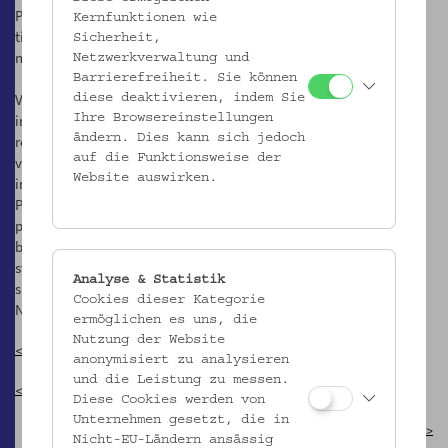
Predovšetkým mladšia generácia Čechov a Slovákov sa môže na
Kernfunktionen wie
tieto udalosti a hlboké zmeny krajiny a jej kultúry pozerať
Sicherheit,
nezaujatými očami.
Netzwerkverwaltung und
Barrierefreiheit. Sie können
V Rakúsku tento diskurz dlho určovali „Landmanšafty“, teda
diese deaktivieren, indem Sie
inštitucionalizovaní zástupcovia vyhnancov, ktorí ich
Ihre Browsereinstellungen
ändern. Dies kann sich jedoch
reprezentovali nielen kultúrne, ale predovšetkým politicky, a
auf die Funktionsweise der
vznášali si majetkové nároky voči Československu. Nepodarilo sa
Website auswirken.
im však túto otázku preniesť na požiadavku rakúskej spoločnosti.
Prekážkou bolo, že ich často vnímali ako blízkych k extrémne
pravicovej politike. Toto súviselo s potláčaním faktu, ako hlboko
bola Sudetonemecká strana Konrada Henleina v predvečer druhej
svetovej vojny zapojená do nemeckého nacizmu a do akej miery
Analyse & Statistik
súhlasili nemeckí obyvatelia Československa s politikami SdP a
Cookies dieser Kategorie
NSDAP.
ermöglichen es uns, die
Nutzung der Website
< zurück zur Überblicksseite
anonymisiert zu analysieren
und die Leistung zu messen.
< Rückkehr und Erinnerung
Diese Cookies werden von
Unternehmen gesetzt, die in
Brno/Brünn >
Nicht-EU-Ländern ansässig