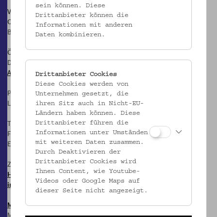
sein können. Diese
Volkskundemuseum Wien
Drittanbieter können die
Otto Wagner Areal, Pavillon 1
Informationen mit anderen
Baumgartner Höhe 1, 1140 Wien
Daten kombinieren.
Öffnungszeiten:
Di-Fr: 10-17 Uhr
Anfahrt
Drittanbieter Cookies
Diese Cookies werden von
Postanschrift:
Unternehmen gesetzt, die
Laudongasse 15-19, 1080 Wien
ihren Sitz auch in Nicht-EU-
Ländern haben können. Diese
T: +43 1 406 89 05
Drittanbieter führen die
F: +43 1 406 89 05.88
Informationen unter Umständen
E:
office@volkskundemuseum.at
mit weiteren Daten zusammen.
Durch Deaktivieren der
Drittanbieter Cookies wird
Zum Newsletter:
Ihnen Content, wie Youtube-
HIER anmelden &
Videos oder Google Maps auf
informiert bleiben!
dieser Seite nicht angezeigt.
Mostothek
@ OWA
Mai-Sep: Dienstags, 17 Uhr