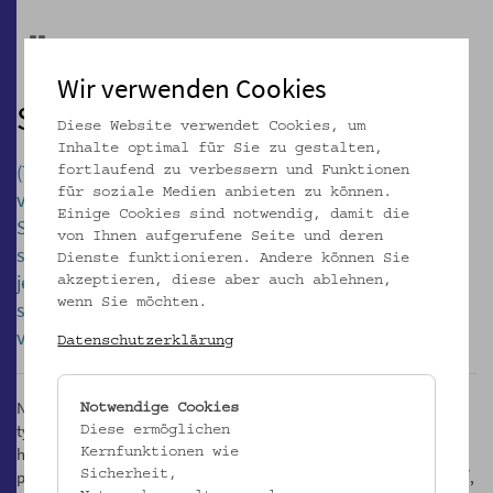
Pause
Wir verwenden Cookies
SUSEDSTVO A PRIATEĽSTVO
Diese Website verwendet Cookies, um
Inhalte optimal für Sie zu gestalten,
(Titulky k videu možno zapnúť v prehrávači YouTube
fortlaufend zu verbessern und Funktionen
für soziale Medien anbieten zu können.
vpravo dole na paneli s menu.)
Einige Cookies sind notwendig, damit die
Susedstvo je najužším prejavom spolužitia v
von Ihnen aufgerufene Seite und deren
spoločnosti. Ukazuje sa pri ňom, do akej miery sa
Dienste funktionieren. Andere können Sie
jednotlivci nechajú ovplyvniť aktuálnou politickou
akzeptieren, diese aber auch ablehnen,
wenn Sie möchten.
situáciou a ako sa táto prenáša do medziľudských
vzťahov a priateľstva.
Datenschutzerklärung
Nacionalisticky radikalizovaná totalitná politika vrazila klin do
Notwendige Cookies
týchto najmenších jednotiek spolužitia a podriadila základné
Diese ermöglichen
hodnoty v medziľudských vzťahoch národnostnej či rasovej
Kernfunktionen wie
príslušnosti. Aj v týchto podmienkach zostáva veľké pole možností,
Sicherheit,