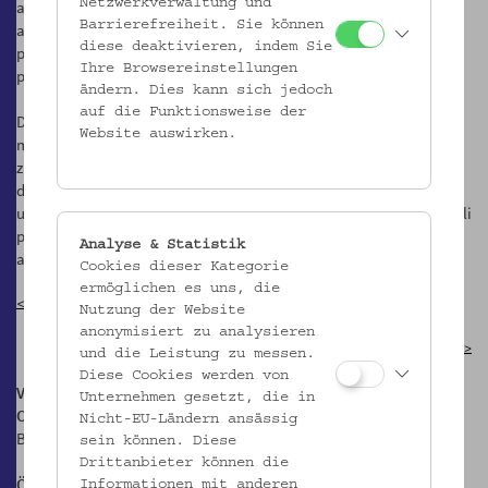
Netzwerkverwaltung und
ako sa susedia môžu k sebe zachovať: niekedy tých druhých udajú
Barrierefreiheit. Sie können
a získajú osobný prospech na ich úkor, inokedy podporujú a
diese deaktivieren, indem Sie
pomáhajú tým, ktorí sú v istom momente odsúdení, vylúčení a
Ihre Browsereinstellungen
prenasledovaní.
ändern. Dies kann sich jedoch
auf die Funktionsweise der
Dušou historicky utváraného spoločenstva je vzájomná dôvera
Website auswirken.
medzi všetkými, ktorí na danom mieste žijú. Ak sa raz dôvera
značne nalomí – násilím, lúpením či udávaním – obnoviť ju potrvá
dlhú dobu. Miestne spoločenstvo si správanie svojich členov dlho
uchováva v pamäti: správanie oportunistov a zradcov, ktorým padli
politicko-ideologické zmeny na prospech, ale aj úsilie tých, ktorí
Analyse & Statistik
aktívne chránili a udržiavali súdržnosť komunity.
Cookies dieser Kategorie
ermöglichen es uns, die
< zurück zur Überblicksseite
Nutzung der Website
anonymisiert zu analysieren
Zwischen Identitäten >
und die Leistung zu messen.
Diese Cookies werden von
Volkskundemuseum Wien
Unternehmen gesetzt, die in
Otto Wagner Areal, Pavillon 1
Nicht-EU-Ländern ansässig
Baumgartner Höhe 1, 1140 Wien
sein können. Diese
Drittanbieter können die
Öffnungszeiten:
Informationen mit anderen