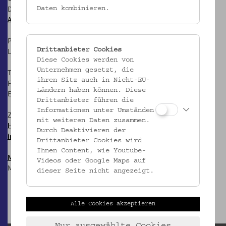
Di-Fr: 10-17 Uhr
Daten kombinieren.
Anfahrt
Postanschrift:
Laudongasse 15-19, 1080 Wien
Drittanbieter Cookies
Diese Cookies werden von
Unternehmen gesetzt, die
T: +43 1 406 89 05
ihren Sitz auch in Nicht-EU-
F: +43 1 406 89 05.88
Ländern haben können. Diese
E:
office@volkskundemuseum.at
Drittanbieter führen die
Informationen unter Umständen
Zum Newsletter:
mit weiteren Daten zusammen.
HIER anmelden &
Durch Deaktivieren der
informiert bleiben!
Drittanbieter Cookies wird
Ihnen Content, wie Youtube-
Mostothek
@ OWA
Videos oder Google Maps auf
Mai-Sep: Dienstags, 17 Uhr
dieser Seite nicht angezeigt.
Alle Cookies akzeptieren
Nur ausgewählte Cookies