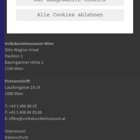
Alle Cookies ablehnen
Volkskundemuseum Wien
Otto Wagner Areal
Pavillon 1
Baumgartner Höhe 1
1140 Wien
Postanschrift:
Laudongasse 15-19
1080 Wien
T:
+43 1 406 89 05
F: +43 1 406 89 05.88
E:
office@volkskundemuseum.at
Impressum
Datenschutz